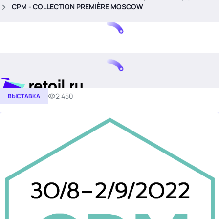
.
СРМ - COLLECTION PREMIÈRE MOSCOW
2 450
ВЫСТАВКА
Тема месяца: Автоматизация на 1С
Войти
картина дня
темы
новости
материалы
видео
события