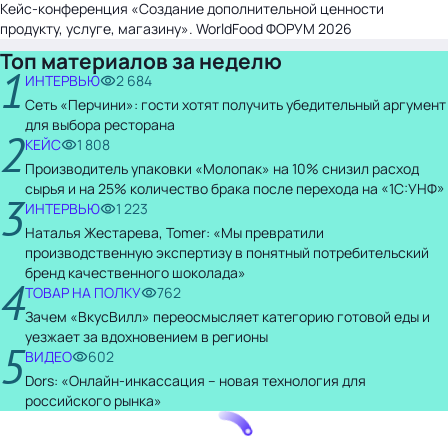
Кейс-конференция «Создание дополнительной ценности
продукту, услуге, магазину». WorldFood ФОРУМ 2026
Топ материалов за неделю
1
ИНТЕРВЬЮ
2 684
Сеть «Перчини»: гости хотят получить убедительный аргумент
для выбора ресторана
2
КЕЙС
1 808
Производитель упаковки «Молопак» на 10% снизил расход
сырья и на 25% количество брака после перехода на «1С:УНФ»
3
ИНТЕРВЬЮ
1 223
Наталья Жестарева, Tomer: «Мы превратили
производственную экспертизу в понятный потребительский
бренд качественного шоколада»
4
ТОВАР НА ПОЛКУ
762
Зачем «ВкусВилл» переосмысляет категорию готовой еды и
уезжает за вдохновением в регионы
5
ВИДЕО
602
Dors: «Онлайн-инкассация – новая технология для
российского рынка»