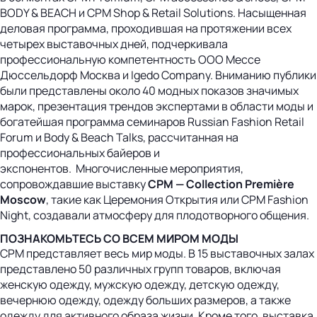
BODY & BEACH и CPM Shop & Retail Solutions. Насыщенная
деловая программа, проходившая на протяжении всех
четырех выставочных дней, подчеркивала
профессиональную компетентность ООО Мессе
Дюссельдорф Москва и Igedo Company. Вниманию публики
были представлены около 40 модных показов значимых
марок, презентация трендов экспертами в области моды и
богатейшая программа семинаров Russian Fashion Retail
Forum и Body & Beach Talks, рассчитанная на
профессиональных байеров и
экспонентов. Многочисленные мероприятия,
сопровождавшие выставку
СРМ — Collection Première
Moscow
, такие как Церемония Открытия или CPM Fashion
Night, создавали атмосферу для плодотворного общения.
ПОЗНАКОМЬТЕСЬ СО ВСЕМ МИРОМ МОДЫ
CPM представляет весь мир моды. В 15 выставочных залах
представлено 50 различных групп товаров, включая
женскую одежду, мужскую одежду, детскую одежду,
вечернюю одежду, одежду больших размеров, а также
одежду для активного образа жизни. Кроме того, выставка