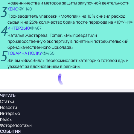
мошенничества и методов защиты закупочной деятельности
3
КЕЙС
1 140
Производитель упаковки «Молопак» на 10% снизил расход
сырья и на 25% количество брака после перехода на «1С:УНФ»
4
ИНТЕРВЬЮ
487
Наталья Жестарева, Tomer: «Мы превратили
производственную экспертизу в понятный потребительский
бренд качественного шоколада»
5
ТОВАР НА ПОЛКУ
465
Зачем «ВкусВилл» переосмысляет категорию готовой еды и
уезжает за вдохновением в регионы
ЧИТАТЬ
Статьи
Новости
Интервью
Кейсы
Фоторепортажи
СОБЫТИЯ