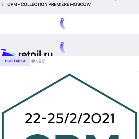
.
СРМ - COLLECTION PREMIÈRE MOSCOW
4 817
ВЫСТАВКА
Тема месяца: Автоматизация на 1С
Войти
картина дня
темы
новости
материалы
видео
события