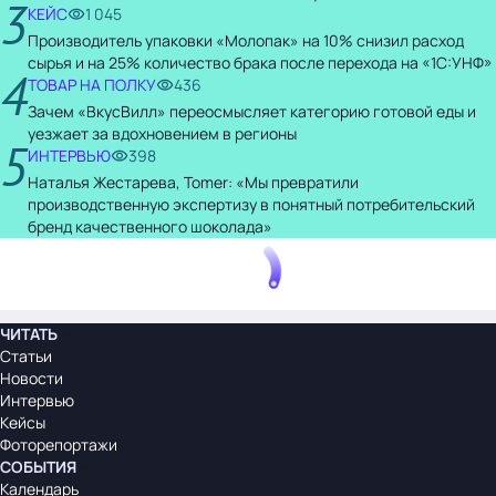
3
КЕЙС
1 045
Производитель упаковки «Молопак» на 10% снизил расход
сырья и на 25% количество брака после перехода на «1С:УНФ»
4
ТОВАР НА ПОЛКУ
436
Зачем «ВкусВилл» переосмысляет категорию готовой еды и
уезжает за вдохновением в регионы
5
ИНТЕРВЬЮ
398
Наталья Жестарева, Tomer: «Мы превратили
производственную экспертизу в понятный потребительский
бренд качественного шоколада»
ЧИТАТЬ
Статьи
Новости
Интервью
Кейсы
Фоторепортажи
СОБЫТИЯ
Календарь