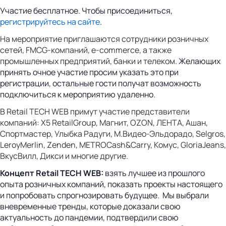
Участие бесплатное. Чтобы присоединиться,
регистрируйтесь на сайте
.
На мероприятие приглашаются сотрудники розничных
сетей,
FMCG
-компаний,
e
-
commerce
, а также
промышленных предприятий, банки и телеком.
Желающих
принять очное участие просим указать это при
регистрации, остальные гости получат возможность
подключиться к мероприятию удаленно.
В
Retail TECH WEB
примут участие представители
компаний:
X
5
RetailGroup
, Магнит,
OZON
, ЛЕНТА, Ашан,
Спортмастер, Улыбка Радуги, М.Видео-Эльдорадо,
Selgros
,
LeroyMerlin
,
Zenden
,
METROCash
&
Carry
, Комус,
GloriaJeans
,
ВкусВилл, Дикси и многие другие.
Концепт Retail TECH WEB:
взять лучшее из прошлого
опыта розничных компаний, показать проекты настоящего
и попробовать спрогнозировать будущее. Мы выбрали
вневременные тренды, которые доказали свою
актуальность до пандемии, подтвердили свою