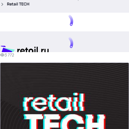
.
Retail TECH
3 772
Тема месяца: Автоматизация на 1С
Войти
картина дня
темы
новости
материалы
видео
события