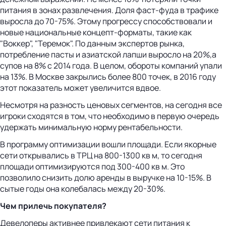
питания в зонах развлечения. Доля фаст-фуда в трафике
выросла до 70-75%. Этому прогрессу способствовали и
новые национальные концепт-форматы, такие как
"Воккер", "Теремок". По данным экспертов рынка,
потребление пасты и азиатской лапши выросло на 20%,а
супов на 8% с 2014 года. В целом, обороты компаний упали
на 13%. В Москве закрылись более 800 точек, в 2016 году
этот показатель может увеличится вдвое.
Несмотря на разность ценовых сегментов, на сегодня все
игроки сходятся в том, что необходимо в первую очередь
удержать минимальную норму рентабельности.
В программу оптимизации вошли площади. Если якорные
сети открывались в ТРЦ на 800-1300 кв м, то сегодня
площади оптимизируются под 300-400 кв м. Это
позволило снизить долю аренды в выручке на 10-15%. В
сытые годы она колебалась между 20-30%.
Чем прилечь покупателя?
Девелоперы активнее привлекают сети питания к