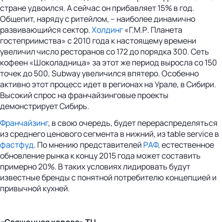
стране удвоился. А сейчас он прибавляет 15% в год.
Общепит, наряду с ритейлом, – наиболее динамично
развивающийся сектор.
Холдинг
«Г.М.Р. Планета
гостеприимства» с 2010 года к настоящему времени
увеличил число ресторанов со 172 до порядка 300. Сеть
кофеен «Шоколадница» за этот же период выросла со 150
точек до 500, Subway увеличился впятеро. Особенно
активно этот процесс идет в регионах на Урале, в Сибири.
Высокий спрос на франчайзинговые проекты
демонстрирует Сибирь.
Франчайзинг
, в свою очередь, будет перераспределяться
из среднего ценового сегмента в нижний, из table service в
фастфуд
. По мнению представителей
РАФ
, естественное
обновление рынка к концу 2015 года может составить
примерно 20%. В таких условиях лидировать будут
известные бренды с понятной потребителю концепцией и
привычной кухней.
«Священная корова» ТЦ