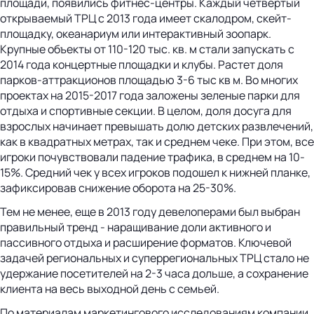
площади, появились фитнес-центры. Каждый четвертый
открываемый ТРЦ с 2013 года имеет скалодром, скейт-
площадку, океанариум или интерактивный зоопарк.
Крупные объекты от 110-120 тыс. кв. м стали запускать с
2014 года концертные площадки и клубы. Растет доля
парков-аттракционов площадью 3-6 тыс кв м. Во многих
проектах на 2015-2017 года заложены зеленые парки для
отдыха и спортивные секции. В целом, доля досуга для
взрослых начинает превышать долю детских развлечений,
как в квадратных метрах, так и среднем чеке. При этом, все
игроки почувствовали падение трафика, в среднем на 10-
15%. Средний чек у всех игроков подошел к нижней планке,
зафиксировав снижение оборота на 25-30%.
Тем не менее, еще в 2013 году девелоперами был выбран
правильный тренд - наращивание доли активного и
пассивного отдыха и расширение форматов. Ключевой
задачей региональных и суперрегиональных ТРЦ стало не
удержание посетителей на 2-3 часа дольше, а сохранение
клиента на весь выходной день с семьей.
По материалам маркетингового исследованиям компании