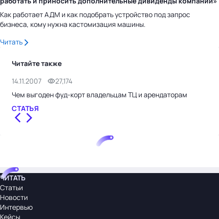
работать и приносить дополнительные дивиденды компании»
Как работает АДМ и как подобрать устройство под запрос
бизнеса, кому нужна кастомизация машины.
Читать
Читайте также
14.11.2007
27,174
25.
Чем выгоден фуд-корт владельцам ТЦ и арендаторам
Фас
СТАТЬЯ
СТ
ЧИТАТЬ
Статьи
Новости
Интервью
Кейсы