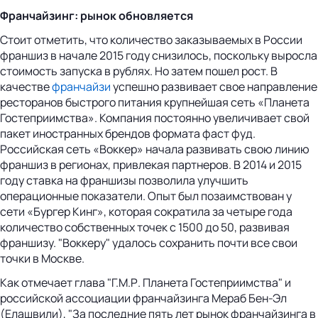
Франчайзинг: рынок обновляется
Стоит отметить, что количество заказываемых в России
франшиз в начале 2015 году снизилось, поскольку выросла
стоимость запуска в рублях. Но затем пошел рост. В
качестве
франчайзи
успешно развивает свое направление
ресторанов быстрого питания крупнейшая сеть «Планета
Гостеприимства». Компания постоянно увеличивает свой
пакет иностранных брендов формата фаст фуд.
Российская сеть «Воккер» начала развивать свою линию
франшиз в регионах, привлекая партнеров. В 2014 и 2015
году ставка на франшизы позволила улучшить
операционные показатели. Опыт был позаимствован у
сети «Бургер Кинг», которая сократила за четыре года
количество собственных точек с 1500 до 50, развивая
франшизу. "Воккеру" удалось сохранить почти все свои
точки в Москве.
Как отмечает глава "Г.М.Р. Планета Гостеприимства" и
российской ассоциации франчайзинга Мераб Бен-Эл
(Елашвили), "За последние пять лет рынок франчайзинга в