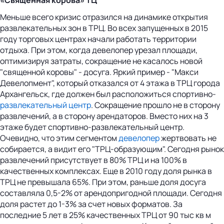
Меньше всего кризис отразился на динамике открытия
развлекательных зон в ТРЦ. Во всех запущенных в 2015
году торговых центрах начали работать территории
отдыха. При этом, когда девелопер урезал площади,
оптимизируя затраты, сокращение не касалось новой
"священной коровы" - досуга. Яркий пример - "Макси
Девелопмент", который отказался от 4 этажа в ТРЦ города
Архангельск, где должен был расположиться спортивно-
развлекательный центр
. Сокращение прошло не в сторону
развлечений, а в сторону арендаторов. Вместо них на 3
этаже будет спортивно-развлекательный центр.
Очевидно, что этим сегментом
девелопер
жертвовать не
собирается, а видит его "ТРЦ-образующим". Сегодня рынок
развлечений присутствует в 80% ТРЦ и на 100% в
качественных комплексах. Еще в 2010 году доля рынка в
ТРЦ не превышала 65%. При этом, раньше доля досуга
составляла 0,5-2% от арендопригодной площади. Сегодня
доля растет до 1-3% за счет новых форматов. За
последние 5 лет в 25% качественных ТРЦ от 90 тыс кв м