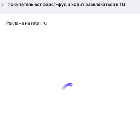
.
Покупатель ест фадст-фуд и ходит развлекаться в ТЦ
Реклама на retail.ru
Тема месяца: Автоматизация на 1С
Войти
картина дня
темы
новости
материалы
видео
события