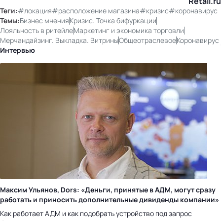
Retail.ru
Теги:
#локация
#расположение магазина
#кризис
#коронавирус
Темы:
Бизнес мнения
Кризис. Точка бифуркации
Лояльность в ритейле
Маркетинг и экономика торговли
Мерчандайзинг. Выкладка. Витрины
Общеотраслевое
Коронавирус
Интервью
Максим Ульянов, Dors: «Деньги, принятые в АДМ, могут сразу
работать и приносить дополнительные дивиденды компании»
Как работает АДМ и как подобрать устройство под запрос