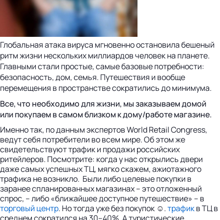
Глобальная атака вируса мгновенно остановила бешеный
ритм жизни нескольких миллиардов человек на планете.
Главными стали простые, самые базовые потребности:
безопасность, дом, семья. Путешествия и вообще
перемещения в пространстве сократились до минимума.
Все, что необходимо для жизни, мы заказываем домой
или покупаем в самом близком к дому/работе магазине.
Именно так, по данным экспертов World Retail Congress,
ведут себя потребители во всем мире. Об этом же
свидетельствуют трафик и продажи российских
ритейлеров. Посмотрите: когда у нас открылись двери
даже самых успешных ТЦ, мягко скажем, ажиотажного
трафика не возникло. Были либо целевые покупки в
заранее спланированных магазинах – это отложенный
спрос, – либо «ближайшее доступное путешествие» – в
торговый центр
. Но тогда уже без покупок ☺.
трафик
в ТЦ в
среднем сократился на 30–40%. А туристические