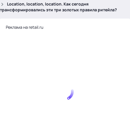
.
Location, location, location. Как сегодня
трансформировались эти три золотых правила ритейла?
Реклама на retail.ru
Тема месяца: Автоматизация на 1С
Войти
картина дня
темы
новости
материалы
видео
события