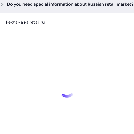
.
Do you need special information about Russian retail market?
Реклама на retail.ru
Тема месяца: Автоматизация на 1С
Войти
картина дня
темы
новости
материалы
видео
события