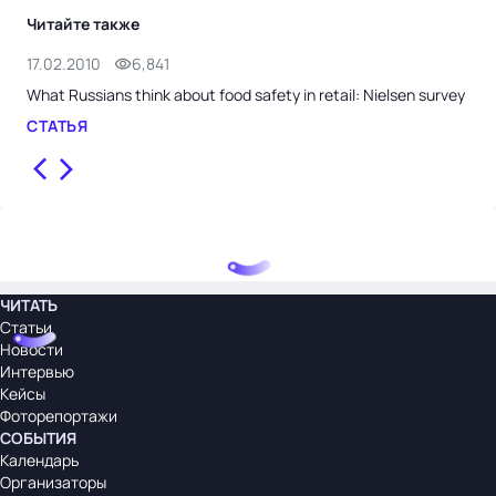
Читайте также
17.02.2010
6,841
27.
What Russians think about food safety in retail: Nielsen survey
Con
СТАТЬЯ
СТ
ЧИТАТЬ
Статьи
Новости
Интервью
Кейсы
Фоторепортажи
СОБЫТИЯ
Календарь
Организаторы