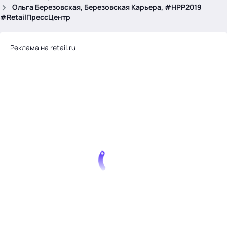
.
Ольга Березовская, Березовская Карьера, #HPP2019
#RetailПрессЦентр
Реклама на retail.ru
Тема месяца: Автоматизация на 1С
Войти
картина дня
темы
новости
материалы
видео
события