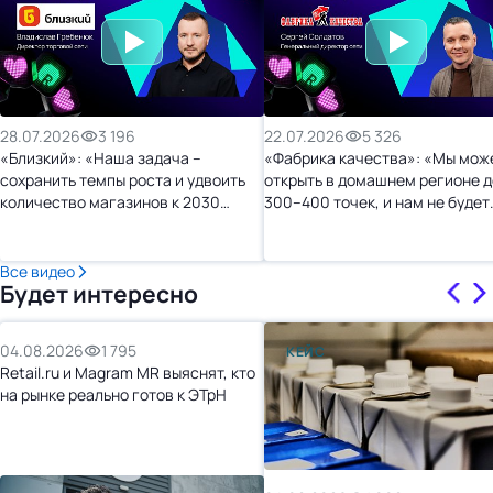
28.07.2026
3 196
22.07.2026
5 326
«Близкий»: «Наша задача –
«Фабрика качества»: «Мы мож
сохранить темпы роста и удвоить
открыть в домашнем регионе д
количество магазинов к 2030
300–400 точек, и нам не будет
году»
тесно»
Все видео
Будет интересно
04.08.2026
1 795
КЕЙС
Retail.ru и Magram MR выяснят, кто
на рынке реально готов к ЭТрН