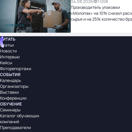
04.08.2026
1 008
Производитель упаковки
«Молопак» на 10% снизил рас
сырья и на 25% количество бр
после перехода на «1С:УНФ»
НОВОСТЬ
ЧИТАТЬ
Статьи
Новости
Интервью
Кейсы
Фоторепортажи
СОБЫТИЯ
Календарь
Организаторы
Выставки
Конференции
ОБУЧЕНИЕ
Семинары
Каталог обучающих
компаний
Преподаватели