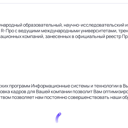
дународный образовательный, научно-исследовательский и
на R-Про с ведущими международными университетами, тре
овационных компаний, занесенных в официальный реестр П
ских программ Информационные системы и технологии в В
товка кадров для Вашей компании позволит Вам оптимизир
ством позволяет нам постоянно совершенствовать наши о