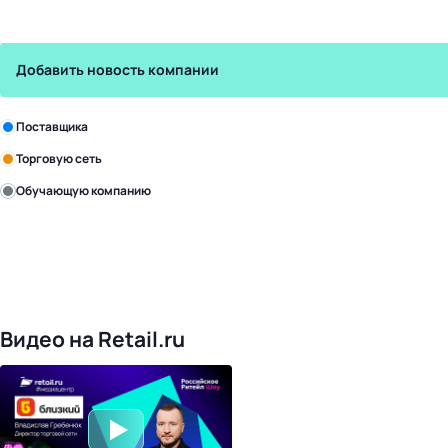
Добавить новость компании
Зарегистрируйте в бизнес-центре:
Поставщика
Торговую сеть
Обучающую компанию
Уже с нами:
4818
поставщиков
168
обучающих компаний
1017
торговых сетей
476
организаторов
24
холдинги
Видео на Retail.ru