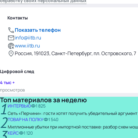
обработку своих персональных данных
Контакты
Показать телефон
info@iitb.ru
www.iitb.ru
Россия, 191023, Cанкт-Петербург, пл. Островского, 7
Цифровой след
4 тыс +
просмотров
Топ материалов за неделю
1
ИНТЕРВЬЮ
1 825
Сеть «Перчини»: гости хотят получить убедительный аргумент
2
ТОВАР НА ПОЛКУ
1 540
Миллионные убытки при импортной поставке: разбор схем мо
3
КЕЙС
1 120