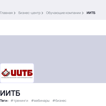
.
Главная
Бизнес-центр
Обучающие компании
ИИТБ
Тема месяца: Автоматизация на 1С
Войти
картина дня
темы
новости
ИИТБ
материалы
видео
Теги:
тренинги
вебинары
бизнес
события