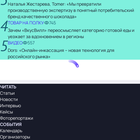
Наталья Жестарева, Tomer: «Мы превратили
производственную экспертизу в понятный потребительский
бренд качественного шоколада»
4
ТОВАР НА ПОЛКУ
745
Зачем «ВкусВилл» переосмысляет категорию готовой еды и
уезжает за вдохновением в регионы
5
ВИДЕО
557
Dors: «Онлайн-инкассация – новая технология для
российского рынка»
ЧИТАТЬ
Статьи
Новости
Интервью
Кейсы
Фоторепортажи
СОБЫТИЯ
Календарь
Организаторы