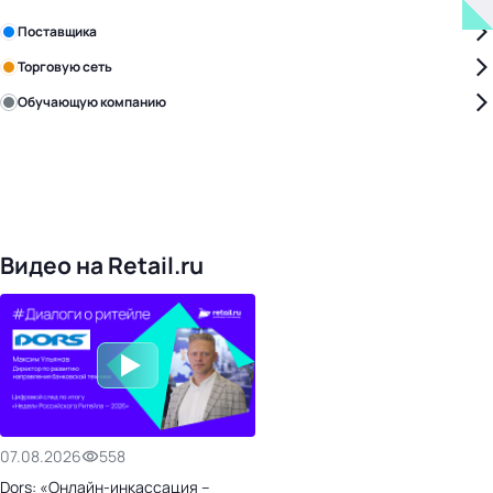
Зарегистрируйте в бизнес-центре:
Поставщика
Торговую сеть
Обучающую компанию
Уже с нами:
4828
поставщиков
168
обучающих компаний
1022
торговые сети
476
организаторов
24
холдинги
Видео на Retail.ru
07.08.2026
558
Dors: «Онлайн-инкассация –