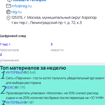
info@reg.ru
reg.ru
125315, г. Москва, муниципальный округ Аэропор
т вн.тер.г., Ленинградский пр-т, д. 72, к.3
Цифровой след
1 тыс +
3
просмотров
новости
2
упоминания
Топ материалов за неделю
1
ИНТЕРВЬЮ
2 645
Сеть «Перчини»: гости хотят получить убедительный аргумент
для выбора ресторана
2
КЕЙС
1 770
Производитель упаковки «Молопак» на 10% снизил расход
сырья и на 25% количество брака после перехода на «1С:УНФ»
3
ИНТЕРВЬЮ
1 187