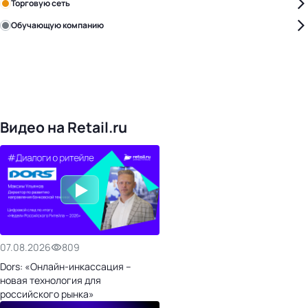
Торговую сеть
Обучающую компанию
Уже с нами:
4828
поставщиков
168
обучающих компаний
1022
торговые сети
476
организаторов
24
холдинги
Видео на Retail.ru
07.08.2026
809
Dors: «Онлайн-инкассация –
новая технология для
российского рынка»