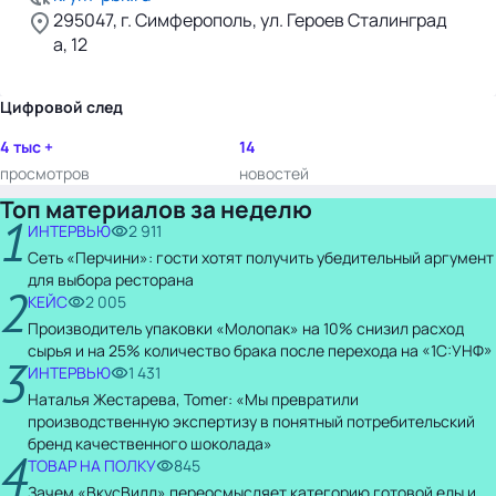
295047, г. Симферополь, ул. Героев Сталинград
а, 12
Цифровой след
4 тыс +
14
просмотров
новостей
Топ материалов за неделю
1
ИНТЕРВЬЮ
2 911
Сеть «Перчини»: гости хотят получить убедительный аргумент
для выбора ресторана
2
КЕЙС
2 005
Производитель упаковки «Молопак» на 10% снизил расход
сырья и на 25% количество брака после перехода на «1С:УНФ»
3
ИНТЕРВЬЮ
1 431
Наталья Жестарева, Tomer: «Мы превратили
производственную экспертизу в понятный потребительский
бренд качественного шоколада»
4
ТОВАР НА ПОЛКУ
845
Зачем «ВкусВилл» переосмысляет категорию готовой еды и