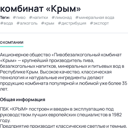
комбинат «Крым»
бизнес-центр
Теги:
пиво
напитки
лимонад
минеральная вода
вода
алкоголь
крым
дистрибуция
экспорт
О КОМПАНИИ
Акционерное общество «Пивобезалкогольный комбинат
«Крым» — крупнейший производитель пива,
безалкогольных напитков, минеральных и питьевых вод в
Республике Крым. Высокое качество, классическая
технология и натуральные ингредиенты делают
продукцию комбината популярной и любимой уже более 35
лет.
Общая информация
ПБК «КРЫМ» построен и введен в эксплуатацию под
руководством лучших европейских специалистов в 1982
году.
Предприятие производит классические светлые и темные,