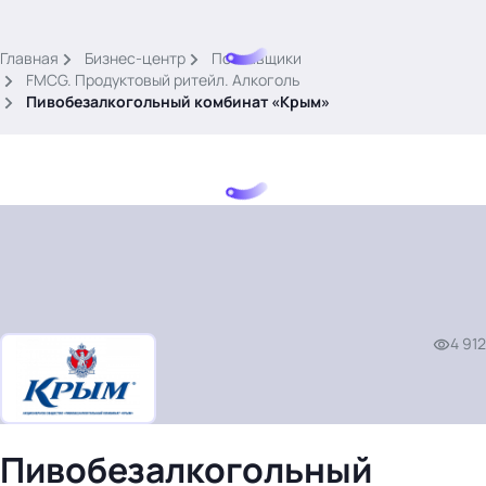
.
Главная
Бизнес-центр
Поставщики
FMCG. Продуктовый ритейл. Алкоголь
Пивобезалкогольный комбинат «Крым»
Тема месяца: Автоматизация на 1С
Войти
картина дня
4 912
темы
новости
материалы
видео
Пивобезалкогольный
события