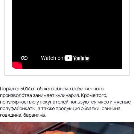
Порядка 50% от общего объема собственного
производства занимает кулинария. Кроме того,
популярностью у покупателей пользуются мясо и мясные
полуфабрикаты, а также продукция обвалки: свинина,
говядина, баранина.