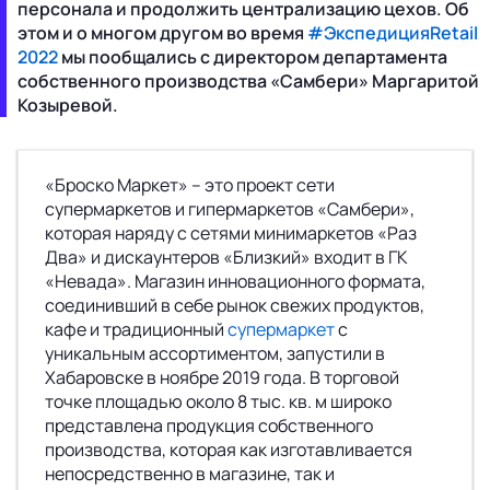
персонала и продолжить централизацию цехов. Об
этом и о многом другом во время
#ЭкспедицияRetail
2022
мы пообщались с директором департамента
собственного производства «Самбери» Маргаритой
Козыревой.
«Броско Маркет» – это проект сети
супермаркетов и гипермаркетов «Самбери»,
которая наряду с сетями минимаркетов «Раз
Два» и дискаунтеров «Близкий» входит в ГК
«Невада». Магазин инновационного формата,
соединивший в себе рынок свежих продуктов,
кафе и традиционный
супермаркет
с
уникальным ассортиментом, запустили в
Хабаровске в ноябре 2019 года. В торговой
точке площадью около 8 тыс. кв. м широко
представлена продукция собственного
производства, которая как изготавливается
непосредственно в магазине, так и