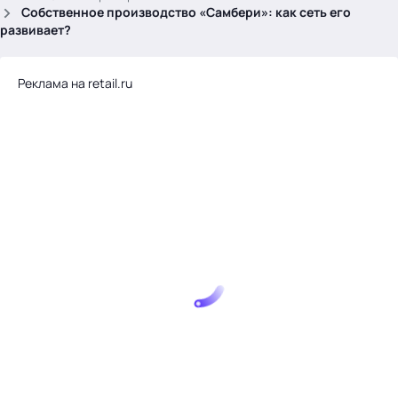
.
Собственное производство «Самбери»: как сеть его
развивает?
Реклама на retail.ru
Тема месяца: Автоматизация на 1С
Войти
картина дня
темы
новости
материалы
видео
события