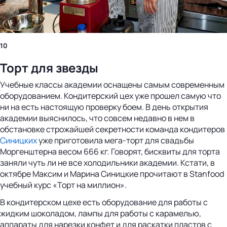
10
Торт для звезды
Учебные классы академии оснащены самым современным
оборудованием. Кондитерский цех уже прошел самую что
ни на есть настоящую проверку боем. В день открытия
академии выяснилось, что совсем недавно в нем в
обстановке строжайшей секретности команда кондитеров
Синицких
уже приготовила мега-торт для свадьбы
Моргенштерна весом 666 кг. Говорят, бисквиты для торта
заняли чуть ли не все холодильники академии. Кстати, в
октябре Максим и Марина Синицкие прочитают в Stanfood
учебный курс «Торт на миллион».
В кондитерском цехе есть оборудование для работы с
жидким шоколадом, лампы для работы с карамелью,
аппараты для нарезки конфет и для раскатки пластов с