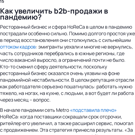
15
Как увеличить b2b-продажи в
пандемию?
Ресторанный бизнес и сфера HoReCa в целом в пандемию
пострадали особенно сильно. Помимо долгого простоя уже
в период восстановления они столкнулись с сильнейшим
оттоком кадров
: эмигранты уехали и многие не вернулись,
часть сотрудников перебрались в южные регионы, где
число вакансий выросло, а ограничений почти не было.
Кто-то сменил сферу деятельности, поскольку
ресторанный бизнес оказался очень уязвим на фоне
пандемийной нестабильности. В целом репутация отрасли
как работодателя серьезно пошатнулась: работать нужно
тяжело, на ногах, на кухне, с людьми, а вот будет ли работа
через месяц – вопрос.
В начале пандемии сеть Metro
«подставила плечо»
HoReCa: когда поставщики сокращали срок отсрочки,
ритейлер его увеличил, а также расширил сервис, помогал
с продвижением. Эта стратегия принесла результаты. «За