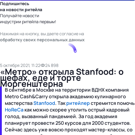
Подпишитесь
на новости ритейла
Получайте новости
индустрии ритейла первым!
Нажимая на кнопку, вы даете согласие на
обработку своих персональных данных
5 октября 2021, 11:22
24 898
«Метро» открыла Stanfood: о
шефах, еде и торте
Моргенштерна
В сентябре в Москве на территории ВДНХ компания
Metro Cash&Carry открыла академию кулинарного
мастерства
Stanfood
. Так
ритейлер
стремится помочь
HoReCa
как можно скорее утолить острый кадровый
голод, вызванный пандемией. За год академия
планирует провести 250 курсов для 2000 студентов.
Сейчас здесь уже вовсю проходят мастер-классы, со