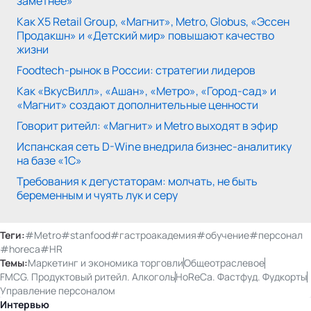
заметнее»
Как X5 Retail Group, «Магнит», Metro, Globus, «Эссен
Продакшн» и «Детский мир» повышают качество
жизни
Foodtech-рынок в России: стратегии лидеров
Как «ВкусВилл», «Ашан», «Метро», «Город-сад» и
«Магнит» создают дополнительные ценности
Говорит ритейл: «Магнит» и Metro выходят в эфир
Испанская сеть D-Wine внедрила бизнес-аналитику
на базе «1C»
Требования к дегустаторам: молчать, не быть
беременным и чуять лук и серу
Теги:
#Metro
#stanfood
#гастроакадемия
#обучение
#персонал
#horeca
#HR
Темы:
Маркетинг и экономика торговли
Общеотраслевое
FMCG. Продуктовый ритейл. Алкоголь
HoReCa. Фастфуд. Фудкорты
Управление персоналом
Интервью