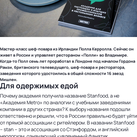
Мастер-класс шеф-повара из Ирландии Полла Керролла. Сейчас он
живет в России и управляет рестораном «Полли» во Владимире.
Когда-то Полл семь лет проработал в Лондоне под началом Гордона
Рамзи, британского телеведущего, шеф-повара и ресторатора,
заведения которого удостоились в общей сложности 16 звезд
Мишлен.
Для одержимых едой
Почему академия получила название Stanfood, а не
«Академия Metro» по аналогии с учебными заведениями
компании в других странах? К выбору названия подошли
ответственно и решили, что в России правильно будет уйти
от прямой ассоциации с ритейлером. В названии Stanfood
– stan – это и ассоциация со Стэнфордом, и английский
неологизм, означающий «увлеченный фанатик,