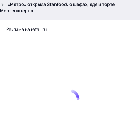
.
«Метро» открыла Stanfood: о шефах, еде и торте
Моргенштерна
Реклама на retail.ru
Тема месяца: Автоматизация на 1С
Войти
картина дня
темы
новости
материалы
видео
события