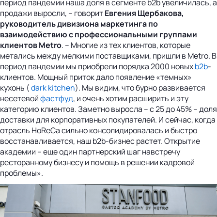
период пандемии наша доля в сегменте b2b увеличилась, а
продажи выросли, – говорит
Евгения Щербакова,
руководитель дивизиона маркетинга по
взаимодействию с профессиональными группами
клиентов Metro
. – Многие из тех клиентов, которые
метались между мелкими поставщиками, пришли в Metro. В
период пандемии мы приобрели порядка 2000 новых
b2b
-
клиентов. Мощный приток дало появление «темных»
кухонь (
dark kitchen
). Мы видим, что бурно развивается
несетевой
фастфуд
, и очень хотим расширить и эту
категорию клиентов. Заметно выросла – с 25 до 45% – доля
доставки для корпоративных покупателей. И сейчас, когда
отрасль HoReCa сильно консолидировалась и быстро
восстанавливается, наш b2b-бизнес растет. Открытие
академии – еще один партнерский шаг навстречу
ресторанному бизнесу и помощь в решении кадровой
проблемы».