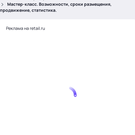
.
Мастер-класс. Возможности, сроки размещения,
продвижение, статистика.
Реклама на retail.ru
Тема месяца: Автоматизация на 1С
Войти
картина дня
темы
новости
материалы
видео
события