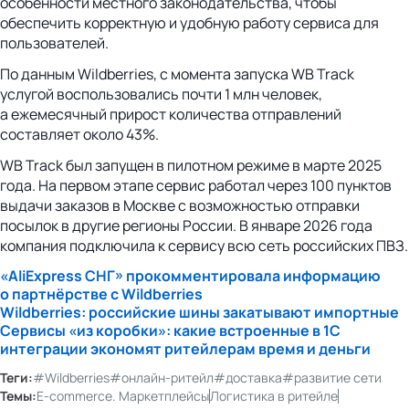
особенности местного законодательства, чтобы
обеспечить корректную и удобную работу сервиса для
пользователей.
По данным Wildberries, с момента запуска WB Track
услугой воспользовались почти 1 млн человек,
а ежемесячный прирост количества отправлений
составляет около 43%.
WB Track был запущен в пилотном режиме в марте 2025
года. На первом этапе сервис работал через 100 пунктов
выдачи заказов в Москве с возможностью отправки
посылок в другие регионы России. В январе 2026 года
компания подключила к сервису всю сеть российских ПВЗ.
«AliExpress СНГ» прокомментировала информацию
о партнёрстве с Wildberries
Wildberries: российские шины закатывают импортные
Сервисы «из коробки»: какие встроенные в 1С
интеграции экономят ритейлерам время и деньги
Теги:
#Wildberries
#онлайн-ритейл
#доставка
#развитие сети
Темы:
E-commerce. Маркетплейсы
Логистика в ритейле