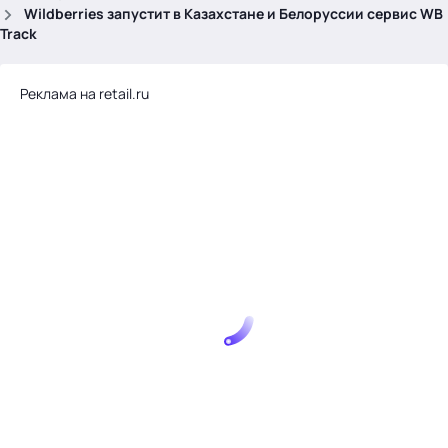
.
Wildberries запустит в Казахстане и Белоруссии сервис WB
Track
Реклама на retail.ru
Тема месяца: Автоматизация на 1С
Войти
картина дня
темы
новости
материалы
видео
события