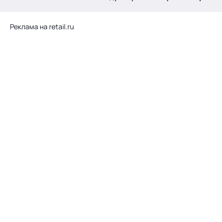
.
Реклама на retail.ru
Тема месяца: Автоматизация на 1С
Войти
картина дня
темы
новости
материалы
видео
события