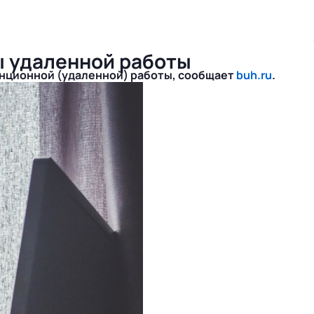
ты удаленной работы
анционной (удаленной) работы, сообщает
buh.ru
.