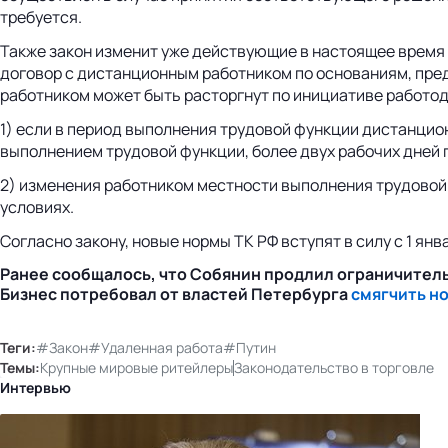
требуется.
Также закон изменит уже действующие в настоящее время 
договор с дистанционным работником по основаниям, пре
работником может быть расторгнут по инициативе работод
1) если в период выполнения трудовой функции дистанцио
выполнением трудовой функции, более двух рабочих дней
2) изменения работником местности выполнения трудовой 
условиях.
Согласно закону, новые нормы ТК РФ вступят в силу с 1 янва
Ранее сообщалось, что Собянин продлил ограничител
Бизнес потребовал от властей Петербурга
смягчить н
Теги:
#Закон
#Удаленная работа
#Путин
Темы:
Крупные мировые ритейлеры
Законодательство в торговле
Интервью