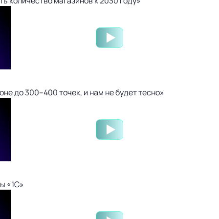
ть количество магазинов к 2030 году»
не до 300–400 точек, и нам не будет тесно»
ы «1С»