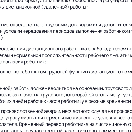
оложения, которые устанавливают особенности регулирован
мы дистанционной (удаленной) работы:
ение определенного трудовым договором или дополнительн
и условии чередования периодов выполнения работником 
).
модействия дистанционного работника с работодателем вкл
елами нормальной продолжительности рабочего дня, эти ч
с согласия работника.
ыполнение работником трудовой функции дистанционно не 
ной) работы должен вводиться на основании: трудового д
после заключения трудового договора). Стороны могут ус
очих дней и рабочих часов работнику в режиме временной
 производственной аварии, несчастного случая на произво
од угрозу жизнь или нормальные жизненные условия всего 
одателя. Временный перевод работника на дистанционную 
 органом государственной власти или органом местного с