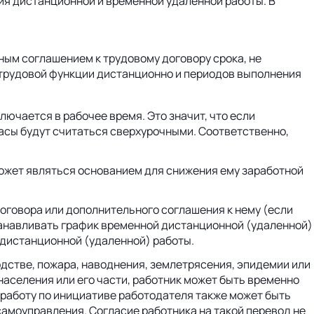
ия дистанционной и временной удаленной работы. В
ым соглашением к трудовому договору срока, не
трудовой функции дистанционно и периодов выполнения
ючается в рабочее время. Это значит, что если
асы будут считаться сверхурочными. Соответственно,
может являться основанием для снижения ему заработной
оговора или дополнительного соглашения к нему (если
танавливать график временной дистанционной (удаленной)
 дистанционной (удаленной) работы.
дстве, пожара, наводнения, землетрясения, эпидемии или
населения или его части, работник может быть временно
работу по инициативе работодателя также может быть
амоуправления. Согласие работника на такой перевод не