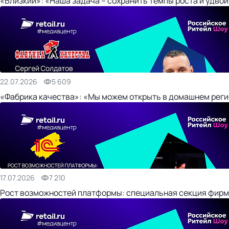
«Близкий»: «Наша задача – сохранить темпы роста и удвои
22.07.2026
5 609
«Фабрика качества»: «Мы можем открыть в домашнем регио
17.07.2026
7 210
Рост возможностей платформы: специальная секция фирм