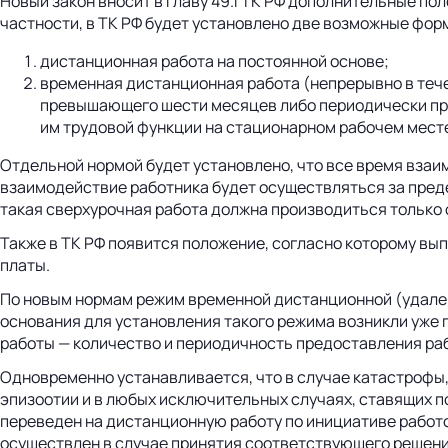
Новый закон вносит в главу 49.1 ТК РФ дополнительные п
частности, в ТК РФ будет установлено две возможные фор
дистанционная работа на постоянной основе;
временная дистанционная работа (непрерывно в теч
превышающего шести месяцев либо периодически пр
им трудовой функции на стационарном рабочем месте
Отдельной нормой будет установлено, что все время взаи
взаимодействие работника будет осуществляться за пред
такая сверхурочная работа должна производиться только 
Также в ТК РФ появится положение, согласно которому в
платы.
По новым нормам режим временной дистанционной (удален
основания для установления такого режима возникли уже 
работы — количество и периодичность предоставления раб
Одновременно устанавливается, что в случае катастрофы,
эпизоотии и в любых исключительных случаях, ставящих п
переведен на дистанционную работу по инициативе работ
осуществлен в случае принятия соответствующего решения