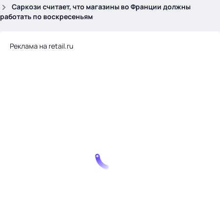
.
Саркози считает, что магазины во Франции должны
работать по воскресеньям
Реклама на retail.ru
Тема месяца: Автоматизация на 1С
Войти
картина дня
темы
новости
материалы
видео
события