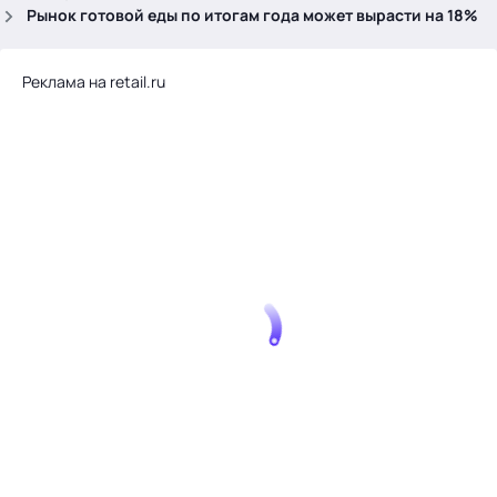
.
Рынок готовой еды по итогам года может вырасти на 18%
Реклама на retail.ru
Тема месяца: Автоматизация на 1С
Войти
картина дня
темы
новости
материалы
видео
события