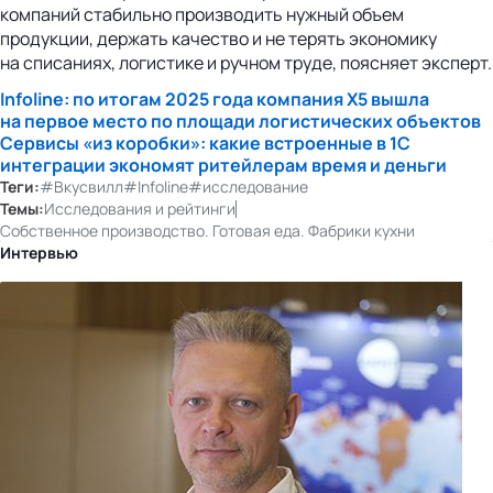
компаний стабильно производить нужный объем
продукции, держать качество и не терять экономику
на списаниях, логистике и ручном труде, поясняет эксперт.
Infoline: по итогам 2025 года компания X5 вышла
на первое место по площади логистических объектов
Сервисы «из коробки»: какие встроенные в 1С
интеграции экономят ритейлерам время и деньги
Теги:
#Вкусвилл
#Infoline
#исследование
Темы:
Исследования и рейтинги
Собственное производство. Готовая еда. Фабрики кухни
Интервью