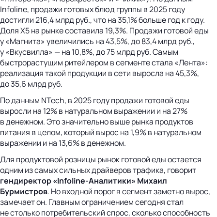
Infoline, продажи готовых блюд группы в 2025 году
достигли 216,4 млрд руб., что на 35,1% больше год к году.
Доля X5 на рынке составила 19,3%. Продажи готовой еды
у «Магнита» увеличились на 43,5%, до 83,4 млрд руб.,
у «Вкусвилла» — на 10,8%, до 75 млрд руб. Самым
быстрорастущим ритейлером в сегменте стала «Лента»:
реализация такой продукции в сети выросла на 45,3%,
до 35,6 млрд руб.
По данным NTech, в 2025 году продажи готовой еды
выросли на 12% в натуральном выражении и на 27%
в денежном. Это значительно выше рынка продуктов
питания в целом, который вырос на 1,9% в натуральном
выражении и на 13,6% в денежном.
Для продуктовой розницы рынок готовой еды остается
одним из самых сильных драйверов трафика, говорит
гендиректор
«Infoline-Аналитики»
Михаил
Бурмистров
. Но входной порог в сегмент заметно вырос,
замечает он. Главным ограничением сегодня стал
не столько потребительский спрос, сколько способность