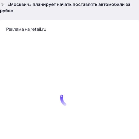
.
«Москвич» планирует начать поставлять автомобили за
рубеж
Реклама на retail.ru
Тема месяца: Автоматизация на 1С
Войти
картина дня
темы
новости
материалы
видео
события