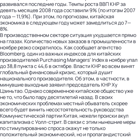
развивался последние годы. Темпы роста ВВП КНР за
девять месяцев 2008 года составили 9% (по итогам 2007
года — 11,9%). При этом, по прогнозам, китайская
экономика в следующем году может замедлиться до 7—
8%.
В производственном секторе ситуация ухудшается прямо
на глазах. Количество новых заказов в промышленности в
ноябре резко сократилось. Как сообщает агентство
Bloomberg, один из важных индексов для китайских
производителей Purchasing Managers’ Index в ноябре упал
до 38,8 пункта с 44,6 в октябре. Власти КНР во всем винят
глобальный финансовый кризис, который душит
национального производителя. Об этом, в частности, в
минувшие выходные заявил председатель КНР Ху
Цзиньтао. Однако современное китайское общество уже
не то, что было пару десятилетий назад. В своих
экономических проблемах местный обыватель скорее
всего будет винить несостоятельность руководства
Коммунистической партии Китая, нежели происки акул
капитализма с Уолл-стрит. В связи с этим нынешние меры
по стимулированию спроса окажут не только
положительный экономический, но и пропагандистский