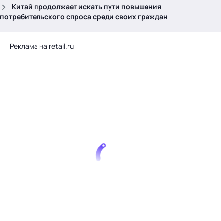
.
Китай продолжает искать пути повышения
потребительского спроса среди своих граждан
Реклама на retail.ru
Тема месяца: Автоматизация на 1С
Войти
картина дня
темы
новости
материалы
видео
события