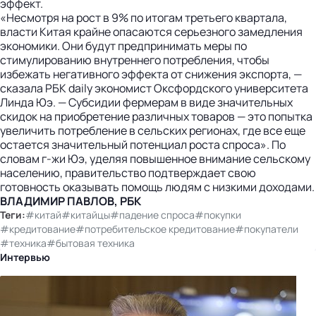
эффект.
«Несмотря на рост в 9% по итогам третьего квартала,
власти Китая крайне опасаются серьезного замедления
экономики. Они будут предпринимать меры по
стимулированию внутреннего потребления, чтобы
избежать негативного эффекта от снижения экспорта, —
сказала РБК daily экономист Окс­фордского университета
Линда Юэ. — Субсидии фермерам в виде значительных
скидок на приобретение различных товаров — это попытка
увеличить потребление в сельских регионах, где все еще
остается значительный потенциал роста спроса». По
словам г-жи Юэ, уделяя повышенное внимание сельскому
населению, правительство подтверждает свою
готовность оказывать помощь людям с низкими доходами.
ВЛАДИМИР ПАВЛОВ, РБК
Теги:
#китай
#китайцы
#падение спроса
#покупки
#кредитование
#потребительское кредитование
#покупатели
#техника
#бытовая техника
Интервью