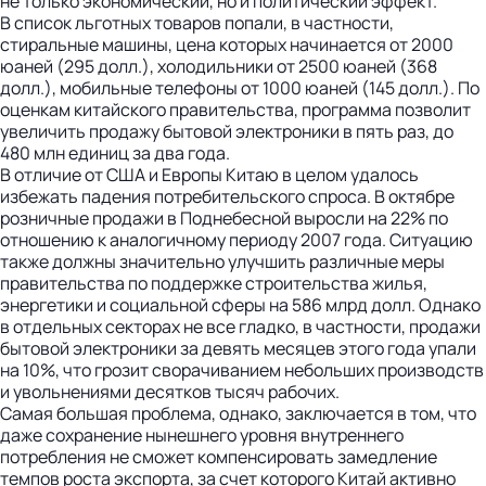
не только экономический, но и политический эффект.
В список льготных товаров попали, в частности,
стиральные машины, цена которых начинается от 2000
юаней (295 долл.), холодильники от 2500 юаней (368
долл.), мобильные телефоны от 1000 юаней (145 долл.). По
оценкам китайского правительства, программа позволит
увеличить продажу бытовой электроники в пять раз, до
480 млн единиц за два года.
В отличие от США и Европы Китаю в целом удалось
избежать падения потребительского спроса. В октябре
розничные продажи в Поднебесной выросли на 22% по
отношению к аналогичному периоду 2007 года. Ситуацию
также должны значительно улучшить различные меры
правительства по поддержке строительства жилья,
энергетики и социальной сферы на 586 млрд долл. Однако
в отдельных секторах не все гладко, в частности, продажи
бытовой электроники за девять месяцев этого года упали
на 10%, что грозит сворачиванием небольших производств
и увольнениями десятков тысяч рабочих.
Самая большая проблема, однако, заключается в том, что
даже сохранение нынешнего уровня внутреннего
потребления не сможет компенсировать замедление
темпов роста экспорта, за счет которого Китай активно