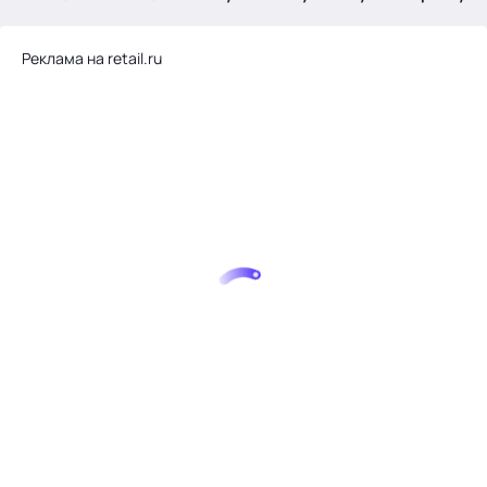
.
Реклама на retail.ru
Тема месяца: Автоматизация на 1С
Войти
картина дня
темы
новости
материалы
видео
события