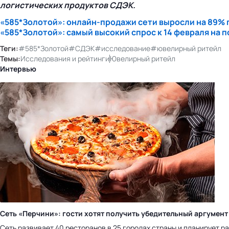
логистических продуктов СДЭК.
«585*Золотой»:
онлайн-продажи
сети выросли на 89% 
«585*Золотой»: самый высокий спрос к 14 февраля на 
Теги:
#585*Золотой
#СДЭК
#исследование
#ювелирный ритейл
Темы:
Исследования и рейтинги
Ювелирный ритейл
Интервью
Сеть «Перчини»: гости хотят получить убедительный аргумент
Сеть развивает 40 ресторанов в 25 городах страны и планирует рас