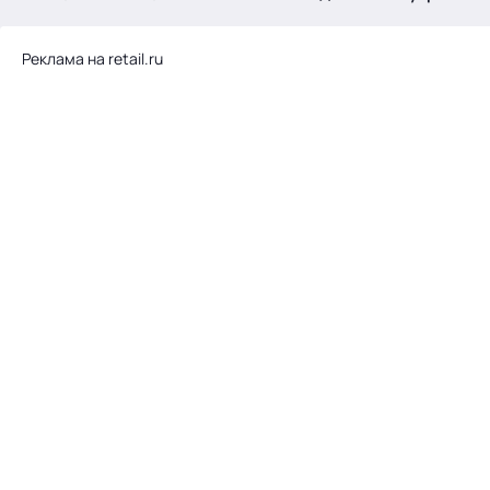
.
Реклама на retail.ru
Тема месяца: Автоматизация на 1С
Войти
картина дня
темы
новости
материалы
видео
события