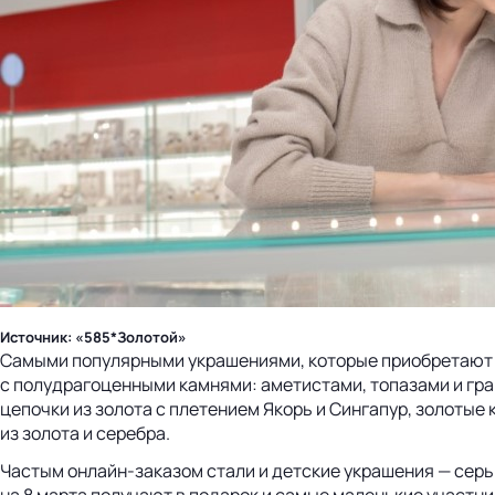
Источник: «585*Золотой»
Самыми популярными украшениями, которые приобретают на
с полудрагоценными камнями: аметистами, топазами и гра
цепочки из золота с плетением Якорь и Сингапур, золотые
из золота и серебра.
Частым онлайн-заказом стали и детские украшения — серьг
на 8 марта получают в подарок и самые маленькие участн