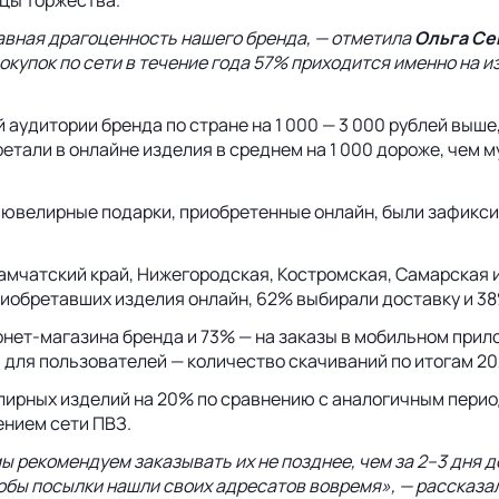
лавная драгоценность нашего бренда, — отметила
Ольга Се
окупок по сети в течение года 57% приходится именно на 
 аудитории бренда по стране на 1 000 — 3 000 рублей выш
тали в онлайне изделия в среднем на 1 000 дороже, чем му
 ювелирные подарки, приобретенные онлайн, были зафикси
Камчатский край, Нижегородская, Костромская, Самарская 
риобретавших изделия онлайн, 62% выбирали доставку и 3
рнет-магазина бренда и 73% — на заказы в мобильном прил
для пользователей — количество скачиваний по итогам 202
лирных изделий на 20% по сравнению с аналогичным перио
ением сети ПВЗ.
 рекомендуем заказывать их не позднее, чем за 2–3 дня д
тобы посылки нашли своих адресатов вовремя», — рассказа