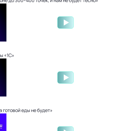
не до 300–400 точек, и нам не будет тесно»
ы «1С»
 готовой еды не будет»