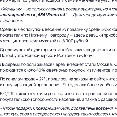
«Женщины — не только главная целевая аудитория, но и г
ювелирной сети „585*Золотой“.
— Даже среди мужских п
в подарок».
Средний чек покупки к весеннему празднику среди мужской
показатели по Нижнему Новгороду — здесь девушки приобре
у женщин превысил мужской на 8 000 рублей.
Среди мужской аудитории самые большие средние чеки на
Петербурге, Новосибирске и Ростове-на-Дону.
Лидерами по доли заказов через интернет стали Москва, 
приходится около 40% ювелирных покупок. Из клиентов, п
По каналам продаж 27% пришлось на заказы на сайте инте
и популяризацией приложения. Его сделали более удобным 
В СДЭК также отметили рост количества отправлений юве
покупательской способности населения, а также с расшир
«Чтобы подарки к праздникам были доставлены вовремя, мы
штат курьеров и распределяем нагрузку таким образом, ч