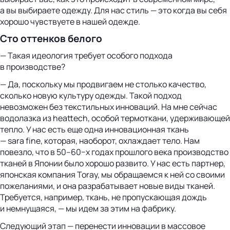
а вы выбираете одежду. Для нас стиль — это когда вы себя
хорошо чувствуете в нашей одежде.
Сто оттенков белого
— Такая идеология требует особого подхода
в производстве?
— Да, поскольку мы продвигаем не столько качество,
сколько новую культуру одежды. Такой подход
невозможен без текстильных инноваций. На мне сейчас
водолазка из heattech, особой термоткани, удерживающей
тепло. У нас есть еще одна инновационная ткань
— sara fine, которая, наоборот, охлаждает тело. Нам
повезло, что в 50–60−х годах прошлого века производство
тканей в Японии было хорошо развито. У нас есть партнер,
японская компания Toray, мы обращаемся к ней со своими
пожеланиями, и она разрабатывает новые виды тканей.
Требуется, например, ткань, не пропускающая дождь
и немнущаяся, — мы идем за этим на фабрику.
Следующий этап — перенести инновации в массовое