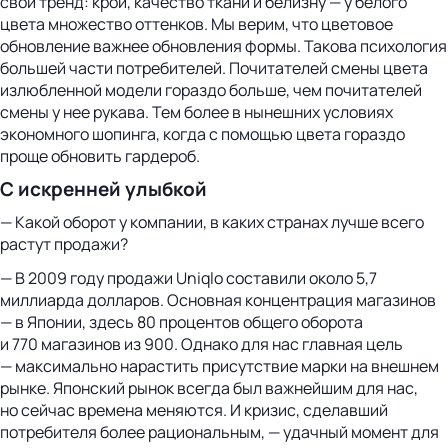
свой тренд: крой, качество ткани и белизну — у белого
цвета множество оттенков. Мы верим, что цветовое
обновление важнее обновления формы. Такова психология
большей части потребителей. Почитателей смены цвета
излюбленной модели гораздо больше, чем почитателей
смены у нее рукава. Тем более в нынешних условиях
экономного шопинга, когда с помощью цвета гораздо
проще обновить гардероб.
С искренней улыбкой
— Какой оборот у компании, в каких странах лучше всего
растут продажи?
— В 2009 году продажи Uniqlo составили около 5,7
миллиарда долларов. Основная концентрация магазинов
— в Японии, здесь 80 процентов общего оборота
и 770 магазинов из 900. Однако для нас главная цель
— максимально нарастить присутствие марки на внешнем
рынке. Японский рынок всегда был важнейшим для нас,
но сейчас времена меняются. И кризис, сделавший
потребителя более рациональным, — удачный момент для