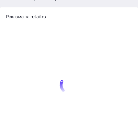
.
Реклама на retail.ru
Тема месяца: Автоматизация на 1С
Войти
картина дня
темы
новости
материалы
видео
события