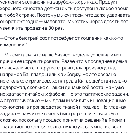
усиления экспансии на зарубежных рынках. Продукт
хорошего качества должен быть доступен в любое время,
в любой стране. Поэтому мы считаем, что даже удваивать
оборот ежегодно — маловато. Мы хотим через десять лет
увеличить продажи в 80 раз.
— Столь быстрый рост потребует от компании каких-то
изменений?
— Мы считаем, что наша бизнес-модель успешна и нет
причин ее корректировать. Разве что в последнее время
мы начали искать другие страны для производства,
например Бангладеш или Камбоджу. Но это связано
не столько с кризисом, хотя труд в Китае действительно
подорожал, сколько с нашей динамикой роста. Нам уже
не хватает китайских фабрик. Но это тактические задачи.
А стратегические — мы должны усилить инновационные
технологии в производстве тканей и пошиве. Но главная
задача — научиться очень быстро расширяться. Это
сложно, поскольку процесс принятия решений в Японии
традиционно длится долго: нужно учесть мнение всех
сторон, пройти долгие процедуры внутрикорпоративных