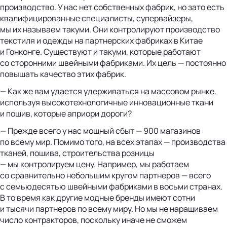
производство. У нас нет собственных фабрик, но зато есть
квалифицированные специалисты, супервайзеры,
мы их называем такуми. Они контролируют производство
текстиля и одежды на партнерских фабриках в Китае
и Гонконге. Существуют и такуми, которые работают
со сторонними швейными фабриками. Их цель — постоянно
повышать качество этих фабрик.
— Как же вам удается удерживаться на массовом рынке,
используя высокотехнологичные инновационные ткани
и пошив, которые априори дороги?
— Прежде всего у нас мощный сбыт — 900 магазинов
по всему мир. Помимо того, на всех этапах — производства
тканей, пошива, строительства розницы
— мы контролируем цену. Например, мы работаем
со сравнительно небольшим кругом партнеров — всего
с семьюдесятью швейными фабриками в восьми странах.
В то время как другие модные бренды имеют сотни
и тысячи партнеров по всему миру. Но мы не наращиваем
число контракторов, поскольку иначе не сможем