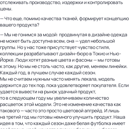
отслеживать производство, издержки и контролировать
цены.
— Что еще, помимо качества тканей, формирует концепцию
вашего продукта?
— Мы не гонимся за модой: продвинутая в дизайне одежда
не может быть доступна всем, она — удел небольшой
группы. Но у нас тоже присутствует чувство стиля,
коллекции разрабатывают дизайн-бюро в Токио и Нью-
Йорке. Люди хотят разные цвета и фасоны — мы готовы
к этому. Но мы не столь часто, как другие, меняем линейки.
Каждый год, в лучшем случае каждый сезон.
Мы не считаем нужным часто менять лекала, модель
держится до тех пор, пока удовлетворяет покупателя. Если
удается вывести на рынок удачный продукт,
то в следующем году мы увеличиваем количество
расцветок этой модели. Это не изменение качества как
такового — часто это просто цветовой апгрейд. И лишь
на третий год мы готовы немного улучшить продукт. Наша
идея в том, что каждый сезон даже белая футболка имеет