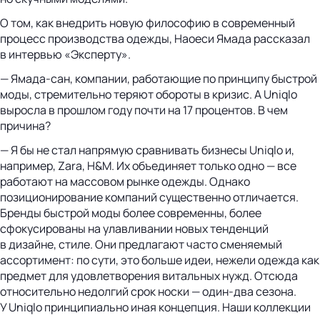
О том, как внедрить новую философию в современный
процесс производства одежды, Наоеси Ямада рассказал
в интервью «Эксперту».
— Ямада-сан, компании, работающие по принципу быстрой
моды, стремительно теряют обороты в кризис. А Uniqlo
выросла в прошлом году почти на 17 процентов. В чем
причина?
— Я бы не стал напрямую сравнивать бизнесы Uniqlo и,
например, Zara, H&M. Их объединяет только одно — все
работают на массовом рынке одежды. Однако
позиционирование компаний существенно отличается.
Бренды быстрой моды более современны, более
сфокусированы на улавливании новых тенденций
в дизайне, стиле. Они предлагают часто сменяемый
ассортимент: по сути, это больше идеи, нежели одежда как
предмет для удовлетворения витальных нужд. Отсюда
относительно недолгий срок носки — один-два сезона.
У Uniqlo принципиально иная концепция. Наши коллекции