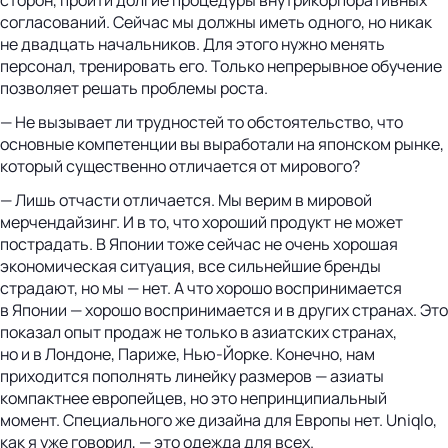
согласований. Сейчас мы должны иметь одного, но никак
не двадцать начальников. Для этого нужно менять
персонал, тренировать его. Только непрерывное обучение
позволяет решать проблемы роста.
— Не вызывает ли трудностей то обстоятельство, что
основные компетенции вы выработали на японском рынке,
который существенно отличается от мирового?
— Лишь отчасти отличается. Мы верим в мировой
мерчендайзинг. И в то, что хороший продукт не может
пострадать. В Японии тоже сейчас не очень хорошая
экономическая ситуация, все сильнейшие бренды
страдают, но мы — нет. А что хорошо воспринимается
в Японии — хорошо воспринимается и в других странах. Это
показал опыт продаж не только в азиатских странах,
но и в Лондоне, Париже, Нью-Йорке. Конечно, нам
приходится пополнять линейку размеров — азиаты
компактнее европейцев, но это непринципиальный
момент. Специального же дизайна для Европы нет. Uniqlo,
как я уже говорил, — это одежда для всех.