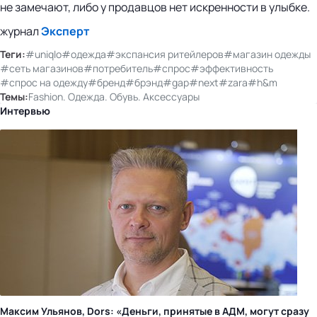
не замечают, либо у продавцов нет искренности в улыбке.
журнал
Эксперт
Теги:
#uniqlo
#одежда
#экспансия ритейлеров
#магазин одежды
#сеть магазинов
#потребитель
#спрос
#эффективность
#спрос на одежду
#бренд
#брэнд
#gap
#next
#zara
#h&m
Темы:
Fashion. Одежда. Обувь. Аксессуары
Интервью
Максим Ульянов, Dors: «Деньги, принятые в АДМ, могут сразу