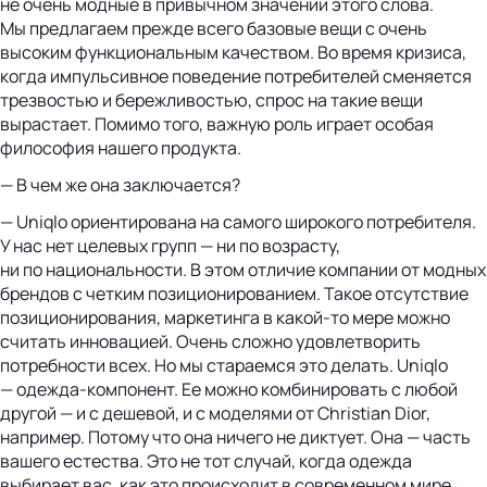
не очень модные в привычном значении этого слова.
Мы предлагаем прежде всего базовые вещи с очень
высоким функциональным качеством. Во время кризиса,
когда импульсивное поведение потребителей сменяется
трезвостью и бережливостью, спрос на такие вещи
вырастает. Помимо того, важную роль играет особая
философия нашего продукта.
— В чем же она заключается?
— Uniqlo ориентирована на самого широкого потребителя.
У нас нет целевых групп — ни по возрасту,
ни по национальности. В этом отличие компании от модных
брендов с четким позиционированием. Такое отсутствие
позиционирования, маркетинга в какой-то мере можно
считать инновацией. Очень сложно удовлетворить
потребности всех. Но мы стараемся это делать. Uniqlo
— одежда-компонент. Ее можно комбинировать с любой
другой — и с дешевой, и с моделями от Christian Dior,
например. Потому что она ничего не диктует. Она — часть
вашего естества. Это не тот случай, когда одежда
выбирает вас, как это происходит в современном мире,