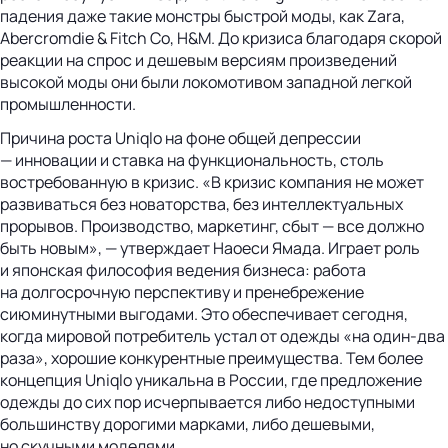
падения даже такие монстры быстрой моды, как Zara,
Abercromdie & Fitch Co, H&M. До кризиса благодаря скорой
реакции на спрос и дешевым версиям произведений
высокой моды они были локомотивом западной легкой
промышленности.
Причина роста Uniqlo на фоне общей депрессии
— инновации и ставка на функциональность, столь
востребованную в кризис. «В кризис компания не может
развиваться без новаторства, без интеллектуальных
прорывов. Производство, маркетинг, сбыт — все должно
быть новым», — утверждает Наоеси Ямада. Играет роль
и японская философия ведения бизнеса: работа
на долгосрочную перспективу и пренебрежение
сиюминутными выгодами. Это обеспечивает сегодня,
когда мировой потребитель устал от одежды «на один-два
раза», хорошие конкурентные преимущества. Тем более
концепция Uniqlo уникальна в России, где предложение
одежды до сих пор исчерпывается либо недоступными
большинству дорогими марками, либо дешевыми,
но скучными моделями.