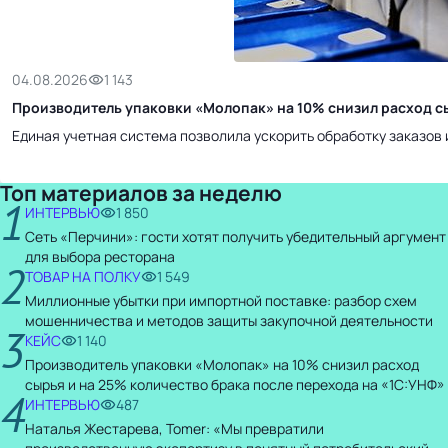
04.08.2026
1 143
Производитель упаковки «Молопак» на 10% снизил расход сы
Единая учетная система позволила ускорить обработку заказов 
Топ материалов за неделю
1
ИНТЕРВЬЮ
1 850
Сеть «Перчини»: гости хотят получить убедительный аргумент
для выбора ресторана
2
ТОВАР НА ПОЛКУ
1 549
Миллионные убытки при импортной поставке: разбор схем
мошенничества и методов защиты закупочной деятельности
3
КЕЙС
1 140
Производитель упаковки «Молопак» на 10% снизил расход
сырья и на 25% количество брака после перехода на «1С:УНФ»
4
ИНТЕРВЬЮ
487
Наталья Жестарева, Tomer: «Мы превратили