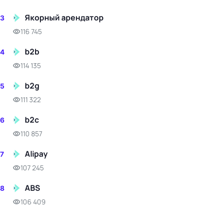
Якорный арендатор
3
116 745
b2b
4
114 135
b2g
5
111 322
b2c
6
110 857
Alipay
7
107 245
ABS
8
106 409