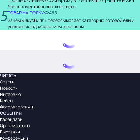
производственную экспертизу в понятный потребительский
бренд качественного шоколада»
5
ТОВАР НА ПОЛКУ
465
Зачем «ВкусВилл» переосмысляет категорию готовой еды и
уезжает за вдохновением в регионы
ЧИТАТЬ
Статьи
Новости
Интервью
Кейсы
Фоторепортажи
СОБЫТИЯ
Календарь
Организаторы
Выставки
Конференции