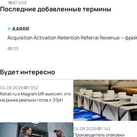
87 009
Последние добавленные термины
AARRR
Acquisition Activation Retention Referral Revenue — ф
125
Будет интересно
04.08.2026
1 952
КЕЙС
Retail.ru и Magram MR выяснят, кто
на рынке реально готов к ЭТрН
04.08.2026
1 143
Производитель упаковки