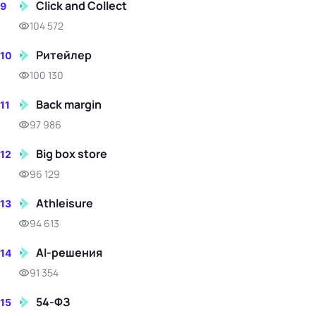
Click and Collect
9
104 572
Ритейлер
10
100 130
Back margin
11
97 986
Big box store
12
96 129
Athleisure
13
94 613
AI-решения
14
91 354
54-ФЗ
15