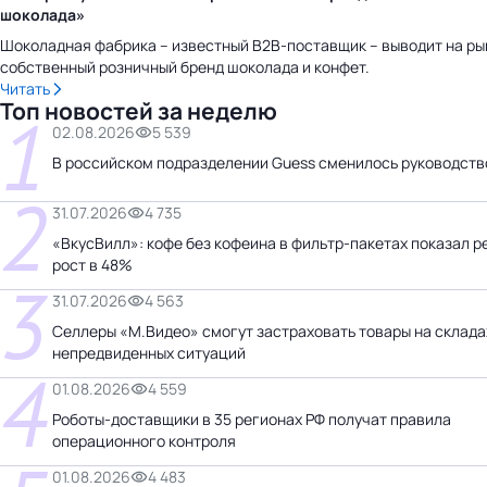
шоколада»
Шоколадная фабрика – известный B2B-поставщик – выводит на ры
собственный розничный бренд шоколада и конфет.
Читать
Топ новостей за неделю
1
02.08.2026
5 539
В российском подразделении Guess сменилось руководств
2
31.07.2026
4 735
«ВкусВилл»: кофе без кофеина в фильтр-пакетах показал 
рост в 48%
3
31.07.2026
4 563
Селлеры «М.Видео» смогут застраховать товары на склада
непредвиденных ситуаций
4
01.08.2026
4 559
Роботы-доставщики в 35 регионах РФ получат правила
операционного контроля
01.08.2026
4 483