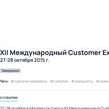
XII Международный Customer E
27-28 октября 2015 г.
Завершено
Теги:
customer experience
customer
лояльность
клиен
О СОБЫТИИ
27-28 октября в Москве состоится XII Международный Cus