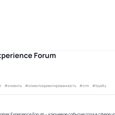
xperience Forum
т
клиенты
клиентоориентированность
crm
loyalty
tomer Experience Forum – ключевое событие года в сфере 