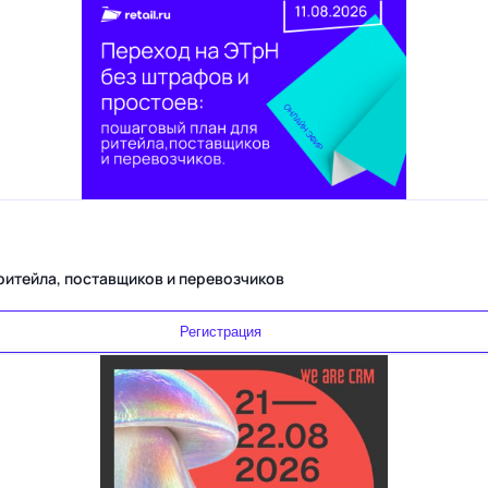
Переход на ЭТрН без штрафов и простоев: пошаговый план для ритейла, поставщиков и перевозчиков
Регистрация