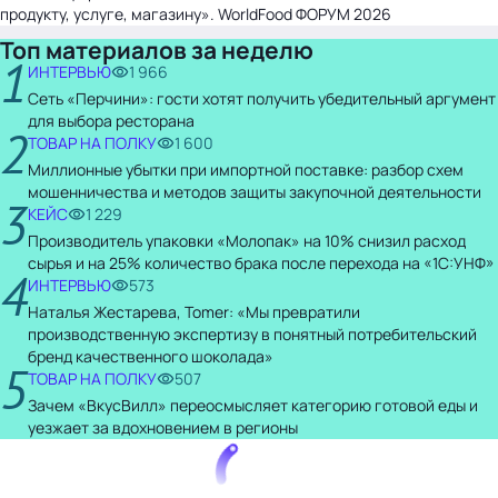
продукту, услуге, магазину». WorldFood ФОРУМ 2026
Топ материалов за неделю
1
ИНТЕРВЬЮ
1 966
Сеть «Перчини»: гости хотят получить убедительный аргумент
для выбора ресторана
2
ТОВАР НА ПОЛКУ
1 600
Миллионные убытки при импортной поставке: разбор схем
мошенничества и методов защиты закупочной деятельности
3
КЕЙС
1 229
Производитель упаковки «Молопак» на 10% снизил расход
сырья и на 25% количество брака после перехода на «1С:УНФ»
4
ИНТЕРВЬЮ
573
Наталья Жестарева, Tomer: «Мы превратили
производственную экспертизу в понятный потребительский
бренд качественного шоколада»
5
ТОВАР НА ПОЛКУ
507
Зачем «ВкусВилл» переосмысляет категорию готовой еды и
уезжает за вдохновением в регионы