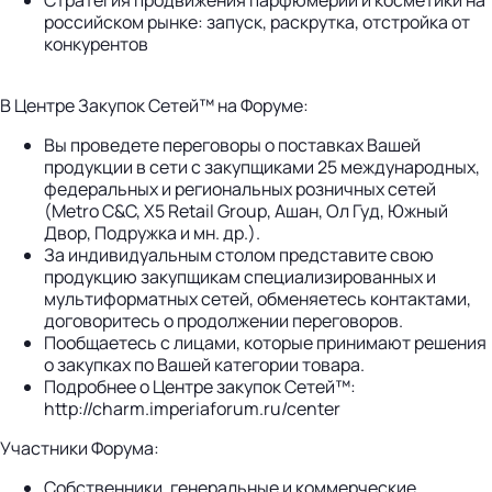
российском рынке: запуск, раскрутка, отстройка от
конкурентов
В Центре Закупок Сетей™ на Форуме:
Вы проведете переговоры о поставках Вашей
продукции в сети с закупщиками 25 международных,
федеральных и региональных розничных сетей
(Metro C&C, X5 Retail Group, Ашан, Ол Гуд, Южный
Двор, Подружка и мн. др.).
За индивидуальным столом представите свою
продукцию закупщикам специализированных и
мультиформатных сетей, обменяетесь контактами,
договоритесь о продолжении переговоров.
Пообщаетесь с лицами, которые принимают решения
о закупках по Вашей категории товара.
Подробнее о Центре закупок Сетей™:
http://charm.imperiaforum.ru/center
Участники Форума:
Собственники, генеральные и коммерческие