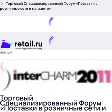
.
Торговый Специализированный Форум «Поставки в
розничные сети и магазины»
6 416
Тема месяца: Автоматизация на 1С
Войти
картина дня
темы
новости
Торговый
материалы
Специализированный Форум
видео
«Поставки в розничные сети и
события