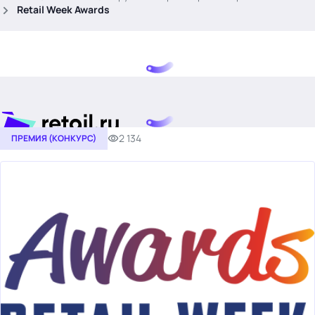
.
Retail Week Awards
2 134
ПРЕМИЯ (КОНКУРС)
Тема месяца: Автоматизация на 1С
Войти
картина дня
темы
новости
материалы
видео
события