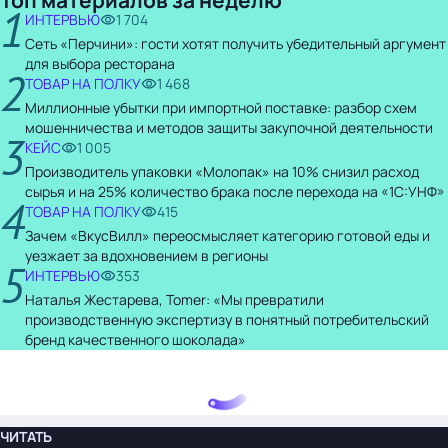
1
ИНТЕРВЬЮ
1 704
Сеть «Перчини»: гости хотят получить убедительный аргумент
для выбора ресторана
2
ТОВАР НА ПОЛКУ
1 468
Миллионные убытки при импортной поставке: разбор схем
мошенничества и методов защиты закупочной деятельности
3
КЕЙС
1 005
Производитель упаковки «Молопак» на 10% снизил расход
сырья и на 25% количество брака после перехода на «1С:УНФ»
4
ТОВАР НА ПОЛКУ
415
Зачем «ВкусВилл» переосмысляет категорию готовой еды и
уезжает за вдохновением в регионы
5
ИНТЕРВЬЮ
353
Наталья Жестарева, Tomer: «Мы превратили
производственную экспертизу в понятный потребительский
бренд качественного шоколада»
ЧИТАТЬ