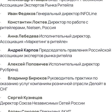
Ассоциации Экспертов Рынка Ритейла
·
Иван Федяков
Генеральный директор INFOLine
·
Константин Локтев
Директор по работе с
ритейлерами, Nielsen, Россия
·
Анна Лебедева
Исполнительный директор,
Ассоциация «Маркетинг в ритейле»
·
Андрей Карпов
Председатель правления Российской
ассоциации экспертов рынка ритейла
·
Алексей Поповичев
Исполнительный директор
Русбренд
·
Владимир Бирюков
Руководитель практики по
оказанию услуг компаниям розничной отрасли Делойт в
СНГ
·
Сергей Кузнецов
Директор Союза Независимых Сетей России
·
Артем Соколов
Президент АКИТ