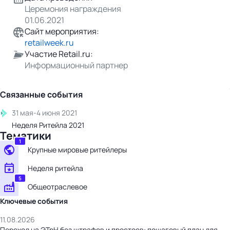
Церемония награждения
01.06.2021
Сайт мероприятия:
retailweek.ru
Участие Retail.ru:
Информационный партнер
Связанные события
31 мая-4 июня 2021
Неделя Ритейла 2021
Тематики
1
Крупные мировые ритейлеры
Неделя ритейла
5
Общеотраслевое
Ключевые события
11.08.2026
Переход на ЭТрН без штрафов и простоев: пошаговый план для