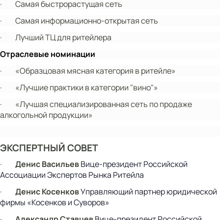
·
Самая быстрорастущая сеть
·
Самая информационно-открытая сеть
·
Лучший ТЦ для ритейлера
Отраслевые номинации
·
«Образцовая мясная категория в ритейле»
·
«Лучшие практики в категории "вино"»
·
«Лучшая специализированная сеть по продаже
алкогольной продукции»
ЭКСПЕРТНЫЙ СОВЕТ
·
Денис Васильев
Вице-президент Российской
Ассоциации Экспертов Рынка Ритейла
·
Денис Косенков
Управляющий партнер юридической
фирмы «Косенков и Суворов»
·
Александр Ставцев
Вице-президент Российской