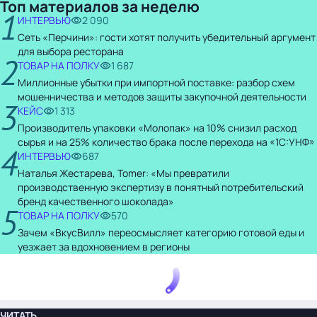
Топ материалов за неделю
1
ИНТЕРВЬЮ
2 090
Сеть «Перчини»: гости хотят получить убедительный аргумент
для выбора ресторана
2
ТОВАР НА ПОЛКУ
1 687
Миллионные убытки при импортной поставке: разбор схем
мошенничества и методов защиты закупочной деятельности
3
КЕЙС
1 313
Производитель упаковки «Молопак» на 10% снизил расход
сырья и на 25% количество брака после перехода на «1С:УНФ»
4
ИНТЕРВЬЮ
687
Наталья Жестарева, Tomer: «Мы превратили
производственную экспертизу в понятный потребительский
бренд качественного шоколада»
5
ТОВАР НА ПОЛКУ
570
Зачем «ВкусВилл» переосмысляет категорию готовой еды и
уезжает за вдохновением в регионы
ЧИТАТЬ