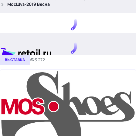
.
МосШуз-2019 Весна
3 272
ВЫСТАВКА
Тема месяца: Автоматизация на 1С
Войти
картина дня
темы
новости
материалы
видео
события