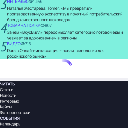
3
ИНТЕРВЬЮ
1 346
Наталья Жестарева, Tomer: «Мы превратили
производственную экспертизу в понятный потребительский
бренд качественного шоколада»
4
ТОВАР НА ПОЛКУ
807
Зачем «ВкусВилл» переосмысляет категорию готовой еды и
уезжает за вдохновением в регионы
5
ВИДЕО
715
Dors: «Онлайн-инкассация – новая технология для
российского рынка»
ЧИТАТЬ
Статьи
Новости
Интервью
Кейсы
Фоторепортажи
СОБЫТИЯ
Календарь