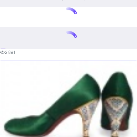
.
2 891
Тема месяца: Автоматизация на 1С
Войти
картина дня
темы
новости
материалы
видео
события