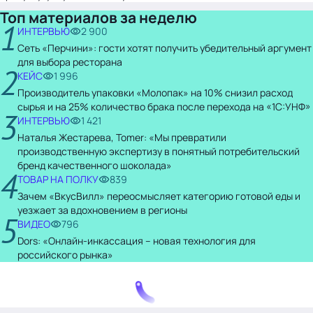
Топ материалов за неделю
1
ИНТЕРВЬЮ
2 900
Сеть «Перчини»: гости хотят получить убедительный аргумент
для выбора ресторана
2
КЕЙС
1 996
Производитель упаковки «Молопак» на 10% снизил расход
сырья и на 25% количество брака после перехода на «1С:УНФ»
3
ИНТЕРВЬЮ
1 421
Наталья Жестарева, Tomer: «Мы превратили
производственную экспертизу в понятный потребительский
бренд качественного шоколада»
4
ТОВАР НА ПОЛКУ
839
Зачем «ВкусВилл» переосмысляет категорию готовой еды и
уезжает за вдохновением в регионы
5
ВИДЕО
796
Dors: «Онлайн-инкассация – новая технология для
российского рынка»