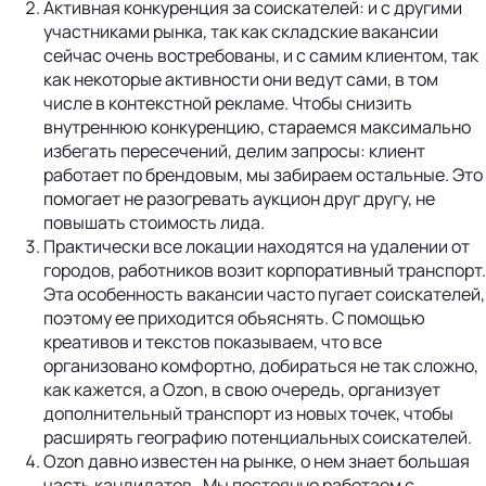
Активная конкуренция за соискателей: и с другими
участниками рынка, так как складские вакансии
сейчас очень востребованы, и с самим клиентом, так
как некоторые активности они ведут сами, в том
числе в контекстной рекламе. Чтобы снизить
внутреннюю конкуренцию, стараемся максимально
избегать пересечений, делим запросы: клиент
работает по брендовым, мы забираем остальные. Это
помогает не разогревать аукцион друг другу, не
повышать стоимость лида.
Практически все локации находятся на удалении от
городов, работников возит корпоративный транспорт.
Эта особенность вакансии часто пугает соискателей,
поэтому ее приходится объяснять. С помощью
креативов и текстов показываем, что все
организовано комфортно, добираться не так сложно,
как кажется, а Ozon, в свою очередь, организует
дополнительный транспорт из новых точек, чтобы
расширять географию потенциальных соискателей.
Ozon давно известен на рынке, о нем знает большая
часть кандидатов. Мы постоянно работаем с