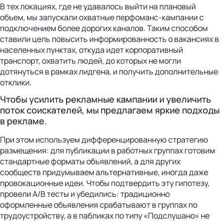
В тех локациях, где не удавалось выйти на плановый
объем, мы запускали охватные перфоманс-кампании с
подключением более дорогих каналов. Таким способом
ставили цель повысить информированность о вакансиях в
населенных пунктах, откуда идет корпоративный
транспорт, охватить людей, до которых не могли
дотянуться в рамках лидгена, и получить дополнительные
отклики.
Чтобы усилить рекламные кампании и увеличить
поток соискателей, мы предлагаем яркие подходы
в рекламе.
При этом используем дифференцированную стратегию
размещения: для публикации в работных группах готовим
стандартные форматы объявлений, а для других
сообществ придумываем альтернативные, иногда даже
провокационные идеи. Чтобы подтвердить эту гипотезу,
провели A/B тесты и убедились: традиционно
оформленные объявления срабатывают в группах по
трудоустройству, а в пабликах по типу «Подслушано» не