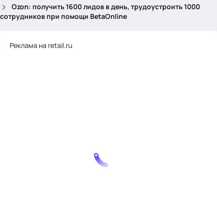
.
Ozon: получить 1600 лидов в день, трудоустроить 1000
сотрудников при помощи BetaOnline
Реклама на retail.ru
Тема месяца: Автоматизация на 1С
Войти
картина дня
темы
новости
материалы
видео
события