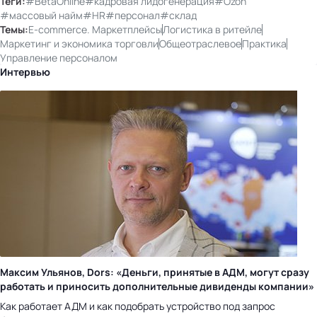
Теги:
#BetaOnline
#кадровая лидогенерация
#Ozon
#массовый найм
#HR
#персонал
#склад
Темы:
E-commerce. Маркетплейсы
Логистика в ритейле
Маркетинг и экономика торговли
Общеотраслевое
Практика
Управление персоналом
Интервью
Максим Ульянов, Dors: «Деньги, принятые в АДМ, могут сразу
работать и приносить дополнительные дивиденды компании»
Как работает АДМ и как подобрать устройство под запрос