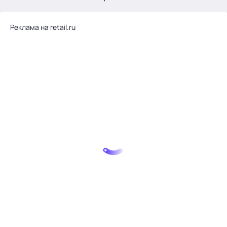
.
Реклама на retail.ru
Тема месяца: Автоматизация на 1С
Войти
картина дня
темы
новости
материалы
видео
события