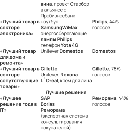
вина
, проект Старбор
в альянсе с
Пробизнесбанк
«
Лучший товар в
ноутбук
Philips
, 44%
секторе
Samsung
WiMax
голосов
электроника
»
энергосберегающие
лампы
Philips
телефон
Yota
4
G
«
Лучший товар
Unilever
Domestos
Domestos
для дома и
ремонта
»
«
Лучший товар в
Gillet
te
Gillette
,
78%
секторе
Unilever,
Rexona
голосов
сопутствующие
L`Oreal
, крем для лица
товары
»
Лучшие решения
«
Лучшее
SAP
Реморама
, 44%
решение года в
Borlas
голосов
IT
»
Реморама
(экспертная система
консультирования
покупателей)