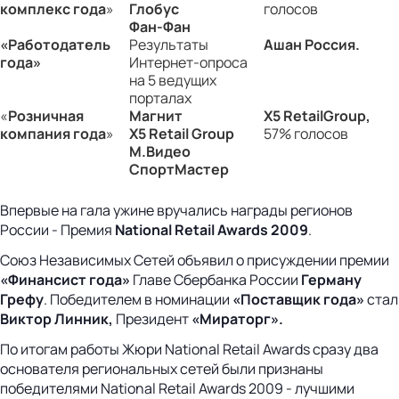
комплекс года
»
Глобус
голосов
Фан-Фан
«Работодатель
Результаты
Ашан Россия.
года»
Интернет-опроса
на 5 ведущих
порталах
«
Розничная
Магнит
X5
Retail
Group
,
компания года
»
X5
Retail Group
57% голосов
М
.
Видео
СпортМастер
Впервые на гала ужине вручались награды регионов
России - Премия
National
Retail
Awards 2009
.
Союз Независимых Сетей объявил о присуждении премии
«Финансист года»
Главе Сбербанка России
Герману
Грефу
. Победителем в номинации
«Поставщик года»
стал
Виктор Линник,
Президент
«Мираторг».
По итогам работы Жюри National Retail Awards сразу два
основателя региональных сетей были признаны
победителями National Retail Awards 2009 - лучшими