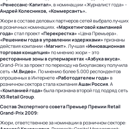
«Ренессанс-Капитал»
, в номинацуии «Журналист года» -
Андрей Колесников, «Коммерсантъ».
Жюри в составе деловых партнеров сетей выбрало лучших
в розничных номинациях.
«Маркетинговой кампанией
года»
стал проект
«Перекрестка»
«Цена Премьера».
«Решением года в управлении издержками»
признаны
действия компании «
Магнит»
. Лучшая
«Инновационная
торговая концепция»
по мнению жюри – это
ресторанные зоны в супермаркетах «Азбука вкуса»
.
Grand-Prix за проект по переходу на биоупаковку получила
сеть «
М.Видео»
. По мнению более 5.000 респондентов
опрошенных в Интернете
«Работодателем года»
в
розничном сектора стала компания
Ашан Россия
. А
«
Компанией года»
была признана второй год подряд сеть
X5
Retail
Group
.
Состав Экспертного совета Премьер Премии Retail
Grand-Prix 2009:
Жюри, ответственное за номинации в розничном секторе:
Алексей Кривошапко
, Prosperity Capital Management;