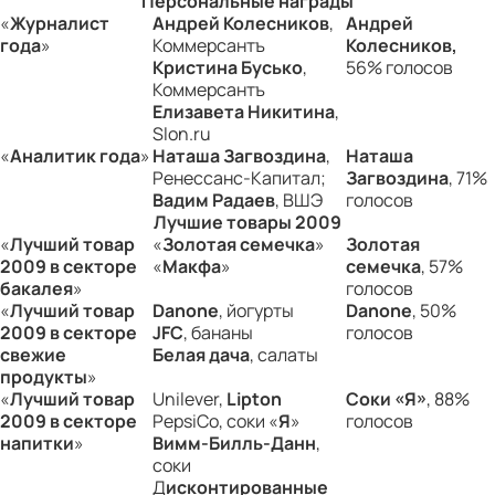
Персональные награды
«
Журналист
Андрей Колесников
,
Андрей
года
»
Коммерсантъ
Колесников
,
Кристина Бусько
,
56% голосов
Коммерсантъ
Елизавета Никитина
,
Slon.ru
«
Аналитик года
»
Наташа Загвоздина
,
Наташа
Ренессанс-Капитал;
Загвоздина
, 71%
Вадим Радаев
, ВШЭ
голосов
Лучшие товары 2009
«
Лучший товар
«
Золотая семечка
»
Золотая
2009 в секторе
«
Макфа
»
семечка
, 57%
бакалея
»
голосов
«
Лучший товар
Danone
, йогурты
Danone
, 50%
2009 в секторе
JFC
, бананы
голосов
свежие
Белая дача
, салаты
продукты
»
«
Лучший товар
Unilever,
Lipton
Соки «Я»
, 88%
2009 в секторе
PepsiCo, соки «
Я
»
голосов
напитки
»
Вимм-Билль-Данн
,
соки
Д
исконтированные