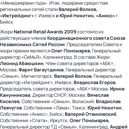
«Менеджерами года». Итак, лидерами среди глав
региональных сетей стали
Валерий Волков,
«Ижтрейдинг»
г. Ижевск
и Юрий Никитин, «Аникс»
г.
Бийск.
Жюри
National Retail Awards 2009
состояло из
действующих членов
Координационного совета Союза
Независимых Сетей России
. Председателем Совета и
жюри премии является
Олег Пономарев
, Генеральный
директор «СеМьЯ», Калининград. В составе Жюри:
Леонид Абаюшкин
, Член совета директоров «АБК»,
Москва;
Фарит Багаутдинов
, Генеральный директор
«Семья», Магнитогорск;
Валерий Волков
, Генеральный
директор «Ижтрейдинг», Ижевск;
Владислав Егоров
,
Председатель совета директоров, «АБК» Москва;
Ирина
Канунникова
, Директор СНСР, Москва;
Вячеслав
Киселев
, Собственник «Семья», Волжский;
Владислав
Левчугов
, Собственник «Лама», Томск;
Юрий Никитин
,
Собственник «Аникс», Бийск;
Валерий Отвиновский
,
Собственник «Слата», Иркутск;
Олег Пономарев
,
Генеральный директор ТД «Семья», Калининград;
Андрей