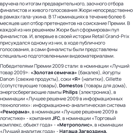
вручена по итогам предварительного, заочного отбора
финалистов и живого голосования Жюри непосредственно
в рамках гала-ужина. В 17 номинациях в течение более 6
месяцев шел отбор претендентов на соискание Премии. В
каждой из них решением Жюри был сформирован пул
финалистов. И, впервые в своей истории Retail Grand-Prix
присуждался одному из них, в ходе публичного
голосования, а сами финалисты были представлены
специально подготовленными видеоматериалами.
Победителями Премии 2009 стали: в номинации «Лучший
товар 2009»:
«Золотая семечка»
(бакалея), йогурты
Danon (свежие продукты), соки
«Я»
(напитки), Gillette
(сопутствующие товары),
Domestos
(товары для дома),
энергосберегающие лампы
Philips
(электроника), в
номинации «Лучшее решение 2009 в информационных
технологиях»: информационно-аналитическая система
«Реморама»
, в номинации «Лучшее решение 2009 в
логистике» - компания
JFC
, в номинации «Торговый
комплекс, объект года» -
«Метрополис»
, в номинации
«Лучший аналитик года» -
Наташа Загвоздина,