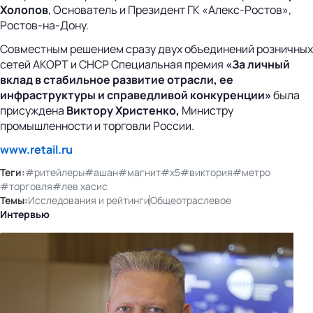
Холопов
, Основатель и Президент ГК «Алекс-Ростов»,
Ростов-на-Дону.
Совместным решением сразу двух объединений розничных
сетей АКОРТ и СНСР Специальная премия
«За личный
вклад в стабильное развитие отрасли, ее
инфраструктуры и справедливой конкуренции»
была
присуждена
Виктору Христенко,
Министру
промышленности и торговли России.
www.retail.ru
Теги:
#ритейлеры
#ашан
#магнит
#х5
#виктория
#метро
#торговля
#лев хасис
Темы:
Исследования и рейтинги
Общеотраслевое
Интервью