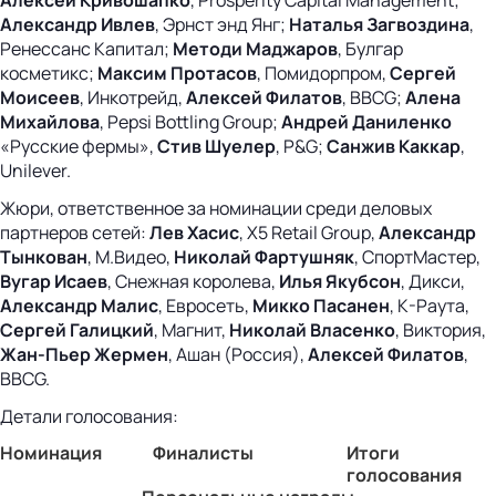
Александр Ивлев
, Эрнст энд Янг;
Наталья Загвоздина
,
Ренессанс Капитал;
Методи Маджаров
, Булгар
косметикс;
Макcим Протасов
, Помидорпром,
Сергей
Моисеев
, Инкотрейд,
Алексей Филатов
, BBCG;
Алена
Михайлова
, Pepsi Bottling Group;
Андрей Даниленко
«Русские фермы»,
Стив Шуелер
, P&G;
Санжив Каккар
,
Unilever.
Жюри, ответственное за номинации среди деловых
партнеров сетей:
Лев Хасис
, X5 Retail Group,
Александр
Тынкован
, М.Видео,
Николай Фартушняк
, СпортМастер,
Вугар Исаев
, Снежная королева,
Илья Якубсон
, Дикси,
Александр Малис
, Евросеть,
Микко Пасанен
, К-Раута,
Сергей Галицкий
, Магнит,
Николай Власенко
, Виктория,
Жан-Пьер Жермен
, Ашан (Россия),
Алексей Филатов
,
BBCG.
Детали голосования:
Номинация
Финалисты
Итоги
голосования