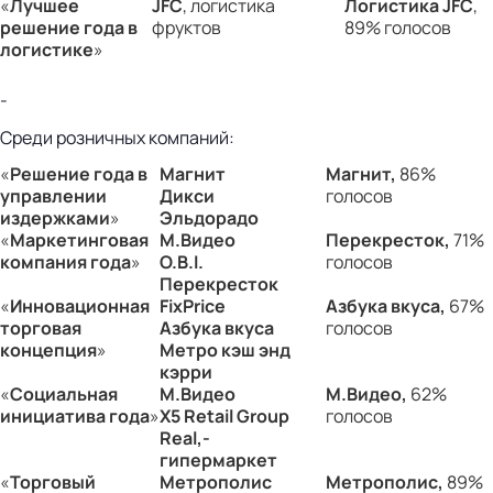
«
Лучшее
JFC
, логистика
Логистика
JFC
,
решение года в
фруктов
89% голосов
логистике
»
-
Среди розничных компаний:
«
Решение года в
Магнит
Магнит
,
86%
управлении
Дикси
голосов
издержками
»
Эльдорадо
«
Маркетинговая
М.Видео
Перекресток
,
71%
компания года
»
O
.
B
.
I
.
голосов
Перекресток
«
Инновационная
Fix
Price
Азбука вкуса
,
67%
торговая
Азбука вкуса
голосов
концепция
»
Метро кэш энд
кэрри
«
Социальная
М
.
Видео
М.Видео
,
62%
инициатива года
»
X5
Retail Group
голосов
Real,-
гипермаркет
«
Торговый
Метрополис
Метрополис
,
89%