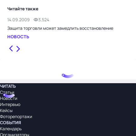
Читайте также
14.09.2009
3,524
14.
Защита торговли может замедлить восстановление
Зак
НОВОСТЬ
НО
ЧИТАТЬ
Статьи
Новости
Интервью
Кейсы
Фоторепортажи
СОБЫТИЯ
Календарь
Организаторы