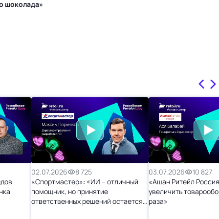
го шоколада»
02.07.2026
8 725
03.07.2026
10 827
ндов
«Спортмастер»: «ИИ – отличный
«Ашан Ритейл Россия
нка
помощник, но принятие
увеличить товарообо
ответственных решений остается
раза»
за человеком»