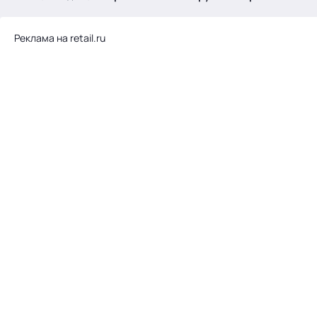
.
Реклама на retail.ru
Тема месяца: Автоматизация на 1С
Войти
картина дня
темы
новости
материалы
видео
события