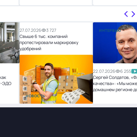
27.07.2026
3 727
ИНТЕРВЬЮ
Свыше 6 тыс. компаний
протестировали маркировку
удобрений
22.07.2026
6 255
как
Сергей Солдатов, «Ф
С-ЭДО
качества»: «Мы може
домашнем регионе д
точек, и нам не будет
НОВОСТЬ