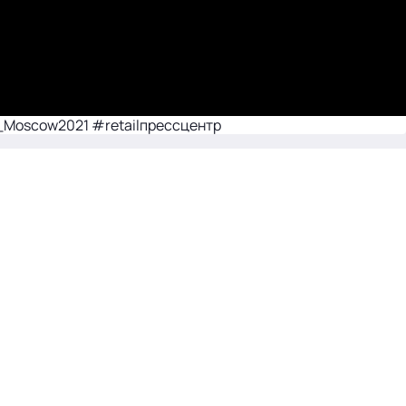
d_Moscow2021 #retailпрессцентр