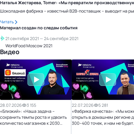
Наталья Жестарева, Tomer: «Мы превратили производственну
Шоколадная фабрика – известный B2B-поставщик – выводит на ры
Читать
Материал создан по следам
события
21 сентября 2021
—
24 сентября 2021
WorldFood Moscow 2021
Видео
28.07.2026
3 155
22.07.2026
5 281
«Близкий»: «Наша задача –
«Фабрика качества»: «Мы мож
сохранить темпы роста и удвоить
открыть в домашнем регионе д
количество магазинов к 2030
300–400 точек, и нам не будет
году»
тесно»