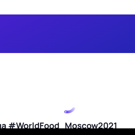
р на #WorldFood_Moscow2021