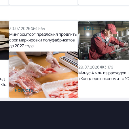
30.07.2026
4 544
КЕЙС
Минпромторг предложил продлить
срок маркировки полуфабрикатов
до 2027 года
29.07.2026
3 179
Минус 4 млн из расходов: 
ход
«Канцлеръ» экономит с 1
ака
НОВОСТЬ