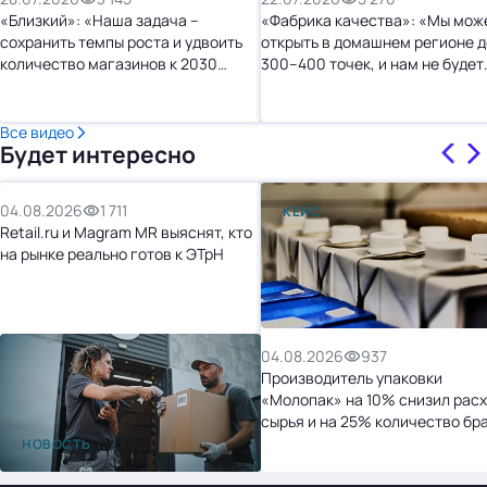
«Близкий»: «Наша задача –
«Фабрика качества»: «Мы мож
сохранить темпы роста и удвоить
открыть в домашнем регионе д
количество магазинов к 2030
300–400 точек, и нам не будет
году»
тесно»
Все видео
Будет интересно
04.08.2026
1 711
КЕЙС
Retail.ru и Magram MR выяснят, кто
на рынке реально готов к ЭТрН
04.08.2026
937
Производитель упаковки
«Молопак» на 10% снизил рас
сырья и на 25% количество бр
после перехода на «1С:УНФ»
НОВОСТЬ