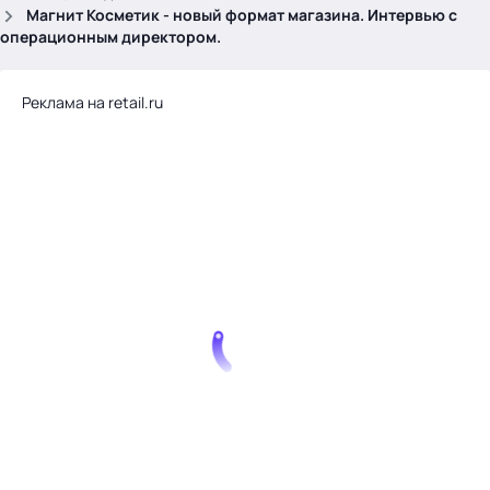
.
Магнит Косметик - новый формат магазина. Интервью с
операционным директором.
Реклама на retail.ru
Тема месяца: Автоматизация на 1С
Войти
картина дня
темы
новости
материалы
видео
события