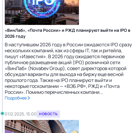
«ВинЛаб», «Почта России» и РЖД планируют выйти на IPO в
2026 году
В наступившем 2026 году в России ожидаются IPO сразу
нескольких компаний, как из сферы IT, так и ритейла,
пишут «Известия». В 2026 году ожидается первичное
публичное размещение акций (IPO) розничной сети
«ВинЛаб» (Novabev Group), совет директоров которой
обсуждал варианты для выхода на биржу еще весной
прошлого года. Также на IPO планируют выйти и
некоторые госкомпании — «ВЭБ.РФ», РЖД и «Почта
России». Помимо перечисленных компани...
Подробнее
01.12.2025, 15:00
НОВОСТЬ