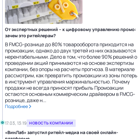
От экспертных решений – к цифровому управлению промо:
зачем это ритейлерам?
В FMCG-рознице до 80% товарооборота приходится на
промоакции, однако до двух третей из них оказываются
нерентабельными. Дело в том, что более 90% решений о
проведении акций принимаются на основе экспертизы
компании, без опоры на расчеты прогноза. В материале
рассмотрим, как превратить промоакции из зоны потерь
в инструмент управления маржинальностью. Почему
продажи не всегда приносят прибыль Промоакции
остаются основным коммерческим драйвером в FMCG-
рознице, даже н...
Подробнее
17.03, 13:19
НОВОСТЬ КОМПАНИИ
«ВинЛаб» запустил ритейл-медиа на своей онлайн-
платформе