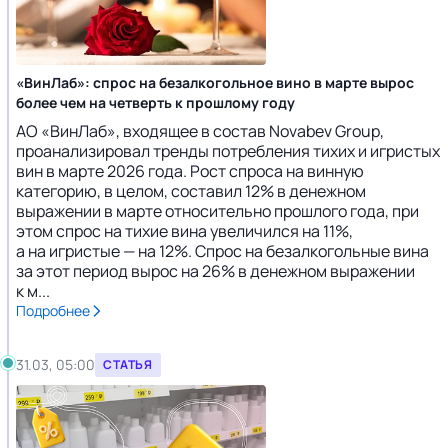
«ВинЛаб»: спрос на безалкогольное вино в марте вырос
более чем на четверть к прошлому году
АО «ВинЛаб», входящее в состав Novabev Group,
проанализировал тренды потребления тихих и игристых
вин в марте 2026 года. Рост спроса на винную
категорию, в целом, составил 12% в денежном
выражении в марте относительно прошлого года, при
этом спрос на тихие вина увеличился на 11%,
а на игристые — на 12%. Спрос на безалкогольные вина
за этот период вырос на 26% в денежном выражении
к м...
Подробнее
31.03, 05:00
СТАТЬЯ