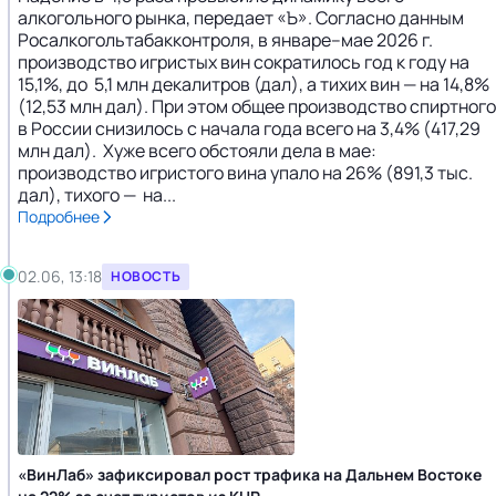
алкогольного рынка, передает «Ъ». Согласно данным
Росалкогольтабакконтроля, в январе–мае 2026 г.
производство игристых вин сократилось год к году на
15,1%, до 5,1 млн декалитров (дал), а тихих вин — на 14,8%
(12,53 млн дал). При этом общее производство спиртного
в России снизилось с начала года всего на 3,4% (417,29
млн дал). Хуже всего обстояли дела в мае:
производство игристого вина упало на 26% (891,3 тыс.
дал), тихого — на...
Подробнее
02.06, 13:18
НОВОСТЬ
«ВинЛаб» зафиксировал рост трафика на Дальнем Востоке