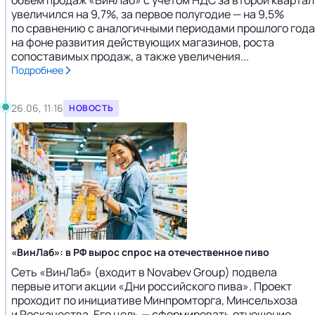
объем продаж «ВинЛаб» с учетом НДС за второй квартал
увеличился на 9,7%, за первое полугодие — на 9,5%
по сравнению с аналогичными периодами прошлого года
на фоне развития действующих магазинов, роста
сопоставимых продаж, а также увеличения...
Подробнее
26.06, 11:16
НОВОСТЬ
«ВинЛаб»: в РФ вырос спрос на отечественное пиво
Сеть «ВинЛаб» (входит в Novabev Group) подвела
первые итоги акции «Дни российского пива». Проект
проходит по инициативе Минпромторга, Минсельхоза
и Роскачества. Его цель — сформировать отношение