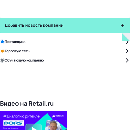
Добавить новость компании
Зарегистрируйте в бизнес-центре:
Поставщика
Торговую сеть
Обучающую компанию
Уже с нами:
4828
поставщиков
168
обучающих компаний
1022
торговые сети
476
организаторов
24
холдинги
Видео на Retail.ru