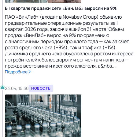
В I квартале продажи сети «ВинЛаб» выросли на 9%
ПАО «ВинЛаб» (входит в Novabev Group) объявило
предварительные операционные результаты за I
квартал 2026 года, закончившийся 31 марта. Объем
продаж «ВинЛаб» вырос на 9% по сравнению
с аналогичным периодом прошлого года — как за счет
роста среднего чека (+8%), так и трафика (+1%).
Динамика среднего чека обусловлена ростом интереса
потребителей к более дорогим сегментам напитков —
прежде всего вина и крепкого алкоголя, а&nbs...
Подробнее
23.04, 15:30
НОВОСТЬ