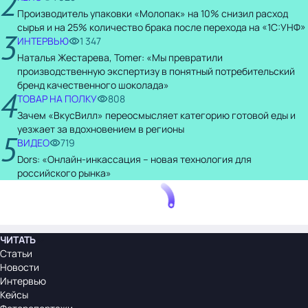
2
Производитель упаковки «Молопак» на 10% снизил расход
сырья и на 25% количество брака после перехода на «1С:УНФ»
3
ИНТЕРВЬЮ
1 347
Наталья Жестарева, Tomer: «Мы превратили
производственную экспертизу в понятный потребительский
бренд качественного шоколада»
4
ТОВАР НА ПОЛКУ
808
Зачем «ВкусВилл» переосмысляет категорию готовой еды и
уезжает за вдохновением в регионы
5
ВИДЕО
719
Dors: «Онлайн-инкассация – новая технология для
российского рынка»
ЧИТАТЬ
Статьи
Новости
Интервью
Кейсы