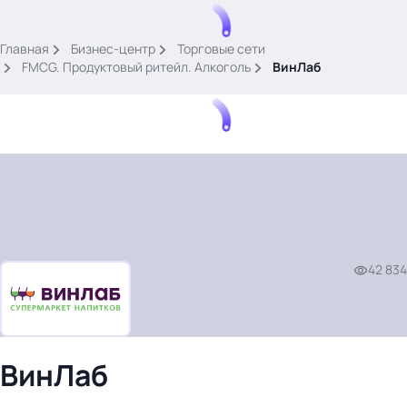
.
Главная
Бизнес-центр
Торговые сети
FMCG. Продуктовый ритейл. Алкоголь
ВинЛаб
Тема месяца: Автоматизация на 1С
Войти
42 834
картина дня
темы
новости
материалы
ВинЛаб
видео
события