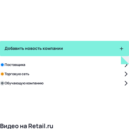
Добавить новость компании
Зарегистрируйте в бизнес-центре:
Поставщика
Торговую сеть
Обучающую компанию
Уже с нами:
4828
поставщиков
168
обучающих компаний
1022
торговые сети
476
организаторов
24
холдинги
Видео на Retail.ru