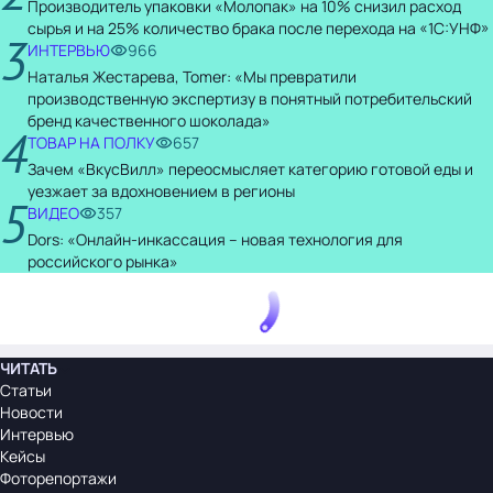
Производитель упаковки «Молопак» на 10% снизил расход
сырья и на 25% количество брака после перехода на «1С:УНФ»
3
ИНТЕРВЬЮ
966
Наталья Жестарева, Tomer: «Мы превратили
производственную экспертизу в понятный потребительский
бренд качественного шоколада»
4
ТОВАР НА ПОЛКУ
657
Зачем «ВкусВилл» переосмысляет категорию готовой еды и
уезжает за вдохновением в регионы
5
ВИДЕО
357
Dors: «Онлайн-инкассация – новая технология для
российского рынка»
ЧИТАТЬ
Статьи
Новости
Интервью
Кейсы
Фоторепортажи