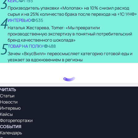
3
КЕЙС
1 193
Производитель упаковки «Молопак» на 10% снизил расход
сырья и на 25% количество брака после перехода на «1С:УНФ»
4
ИНТЕРВЬЮ
535
Наталья Жестарева, Tomer: «Мы превратили
производственную экспертизу в понятный потребительский
бренд качественного шоколада»
5
ТОВАР НА ПОЛКУ
488
Зачем «ВкусВилл» переосмысляет категорию готовой еды и
уезжает за вдохновением в регионы
ЧИТАТЬ
Статьи
Новости
Интервью
Кейсы
Фоторепортажи
СОБЫТИЯ
Календарь