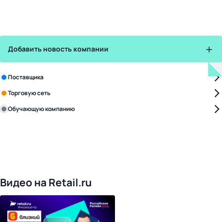
Добавить новость компании
Зарегистрируйте в бизнес-центре:
Поставщика
Торговую сеть
Обучающую компанию
Уже с нами:
4821
поставщик
168
обучающих компаний
1018
торговых сетей
476
организаторов
24
холдинги
Видео на Retail.ru