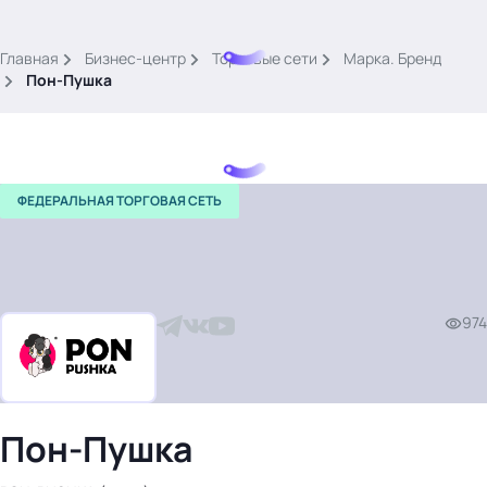
.
Главная
Бизнес-центр
Торговые сети
Марка. Бренд
Пон-Пушка
ФЕДЕРАЛЬНАЯ ТОРГОВАЯ СЕТЬ
Тема месяца: Автоматизация на 1С
Войти
974
картина дня
темы
новости
материалы
Пон-Пушка
видео
события