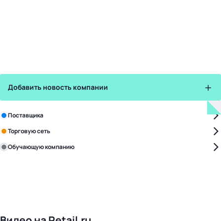
Добавить новость компании
Зарегистрируйте в бизнес-центре:
Поставщика
Торговую сеть
Обучающую компанию
Уже с нами:
4828
поставщиков
168
обучающих компаний
1022
торговые сети
476
организаторов
24
холдинги
Видео на Retail.ru