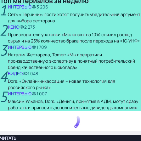
Топ материалов за неделю
1
ИНТЕРВЬЮ
3 206
Сеть «Перчини»: гости хотят получить убедительный аргумент
для выбора ресторана
2
КЕЙС
2 273
Производитель упаковки «Молопак» на 10% снизил расход
сырья и на 25% количество брака после перехода на «1С:УНФ»
3
ИНТЕРВЬЮ
1 709
Наталья Жестарева, Tomer: «Мы превратили
производственную экспертизу в понятный потребительский
бренд качественного шоколада»
4
ВИДЕО
1 048
Dors: «Онлайн-инкассация – новая технология для
российского рынка»
5
ИНТЕРВЬЮ
1 007
Максим Ульянов, Dors: «Деньги, принятые в АДМ, могут сразу
работать и приносить дополнительные дивиденды компании»
ЧИТАТЬ