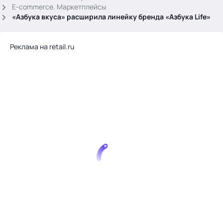
.
E-commerce. Маркетплейсы
«Азбука вкуса» расширила линейку бренда «Азбука Life»
Реклама на retail.ru
Тема месяца: Автоматизация на 1С
Войти
картина дня
темы
новости
материалы
видео
события