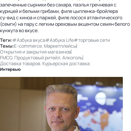
запеченные сырники без сахара, паэлья гречневая с
курицей и белыми грибами, филе цыпленка‑бройлера
су‑вид с киноа и спаржей, филе лосося атлантического
(семги) на пару с легким ореховым акцентом семян белого
кунжута во вкусе.
Теги:
#Азбука вкуса
#Азбука Life
#торговые сети
Темы:
E-commerce. Маркетплейсы
Открытия и закрытия магазинов
FMCG. Продуктовый ритейл. Алкоголь
Доставка товаров. Курьерская доставка
Интервью