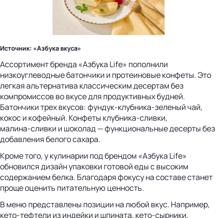
Источник: «Азбука вкуса»
Ассортимент бренда «Азбука Life» пополнили
низкоуглеводные батончики и протеиновые конфеты. Это
легкая альтернатива классическим десертам без
компромиссов во вкусе для продуктивных будней.
Батончики трех вкусов: фундук‑клубника‑зеленый чай,
кокос и кофейный. Конфеты клубника‑сливки,
малина‑сливки и шоколад — функциональные десерты без
добавления белого сахара.
Кроме того, у кулинарии под брендом «Азбука Life»
обновился дизайн упаковки готовой еды с высоким
содержанием белка. Благодаря фокусу на составе станет
проще оценить питательную ценность.
В меню представлены позиции на любой вкус. Например,
кето‑тефтели из индейки и шпината, кето‑сырники,