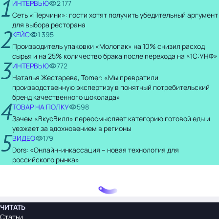
1
ИНТЕРВЬЮ
2 177
Сеть «Перчини»: гости хотят получить убедительный аргумент
для выбора ресторана
2
КЕЙС
1 395
Производитель упаковки «Молопак» на 10% снизил расход
сырья и на 25% количество брака после перехода на «1С:УНФ»
3
ИНТЕРВЬЮ
772
Наталья Жестарева, Tomer: «Мы превратили
производственную экспертизу в понятный потребительский
бренд качественного шоколада»
4
ТОВАР НА ПОЛКУ
598
Зачем «ВкусВилл» переосмысляет категорию готовой еды и
уезжает за вдохновением в регионы
5
ВИДЕО
179
Dors: «Онлайн-инкассация – новая технология для
российского рынка»
ЧИТАТЬ
Статьи