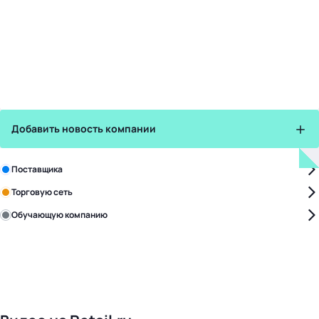
Добавить новость компании
Зарегистрируйте в бизнес-центре:
Поставщика
Торговую сеть
Обучающую компанию
Уже с нами:
4828
поставщиков
168
обучающих компаний
1022
торговые сети
476
организаторов
24
холдинги