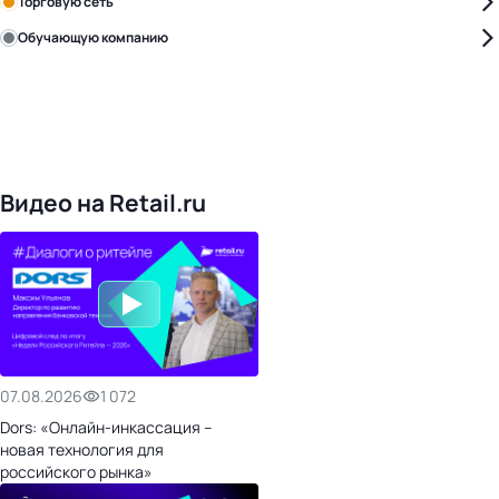
Торговую сеть
Обучающую компанию
Уже с нами:
4832
поставщики
169
обучающих компаний
1023
торговые сети
478
организаторов
24
холдинги
Видео на Retail.ru
07.08.2026
1 072
Dors: «Онлайн-инкассация –
новая технология для
российского рынка»