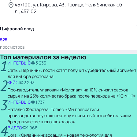
457100, ул. Кирова, 43, Троицк, Челябинская об
л., 457102
Цифровой след
525
просмотров
Топ материалов за неделю
1
ИНТЕРВЬЮ
3 235
Сеть «Перчини»: гости хотят получить убедительный аргумент
для выбора ресторана
2
КЕЙС
2 293
Производитель упаковки «Молопак» на 10% снизил расход
сырья и на 25% количество брака после перехода на «1С:УНФ»
3
ИНТЕРВЬЮ
1 737
Наталья Жестарева, Tomer: «Мы превратили
производственную экспертизу в понятный потребительский
бренд качественного шоколада»
4
ВИДЕО
1 068
Dors: «Онлайн-инкассация – новая технология для