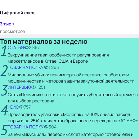
Цифровой след
3 тыс +
просмотров
Топ материалов за неделю
1
СТАТЬЯ
2 867
Закручивание гаек: особенности регулирования
маркетплейсов в Китае, США и Европе
2
ТОВАР НА ПОЛКУ
1 263
Миллионные убытки при импортной поставке: разбор схем
мошенничества и методов защиты закупочной деятельности
3
ИНТЕРВЬЮ
1 251
Сеть «Перчини»: гости хотят получить убедительный аргумент
для выбора ресторана
4
КЕЙС
757
Производитель упаковки «Молопак» на 10% снизил расход
сырья и на 25% количество брака после перехода на «1С:УНФ»
5
ТОВАР НА ПОЛКУ
304
Зачем «ВкусВилл» переосмысляет категорию готовой еды и