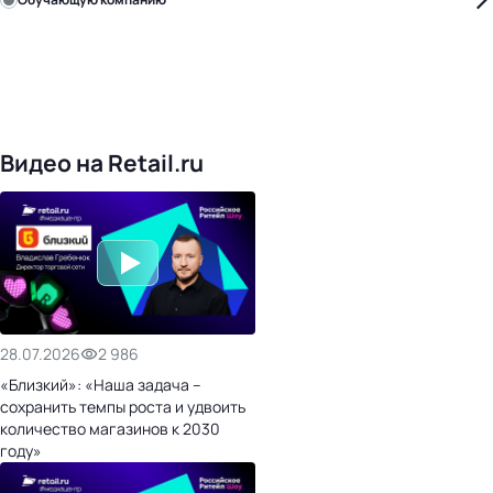
Уже с нами:
4817
поставщиков
168
обучающих компаний
1016
торговых сетей
476
организаторов
24
холдинги
Видео на Retail.ru
28.07.2026
2 986
«Близкий»: «Наша задача –
сохранить темпы роста и удвоить
количество магазинов к 2030
году»