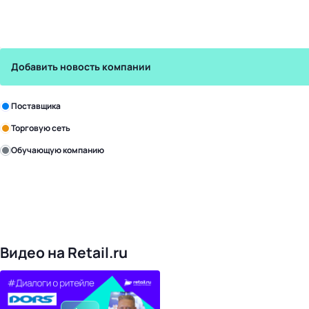
Добавить новость компании
Зарегистрируйте в бизнес-центре:
Поставщика
Торговую сеть
Обучающую компанию
Уже с нами:
4828
поставщиков
168
обучающих компаний
1022
торговые сети
476
организаторов
24
холдинги
Видео на Retail.ru