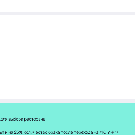
 для выбора ресторана
ья и на 25% количество брака после перехода на «1С:УНФ»