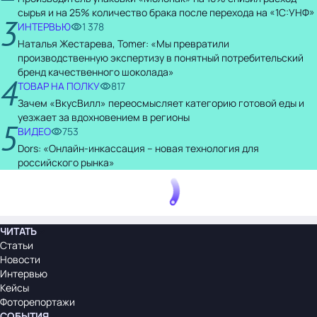
сырья и на 25% количество брака после перехода на «1С:УНФ»
3
ИНТЕРВЬЮ
1 378
Наталья Жестарева, Tomer: «Мы превратили
производственную экспертизу в понятный потребительский
бренд качественного шоколада»
4
ТОВАР НА ПОЛКУ
817
Зачем «ВкусВилл» переосмысляет категорию готовой еды и
уезжает за вдохновением в регионы
5
ВИДЕО
753
Dors: «Онлайн-инкассация – новая технология для
российского рынка»
ЧИТАТЬ
Статьи
Новости
Интервью
Кейсы
Фоторепортажи
СОБЫТИЯ