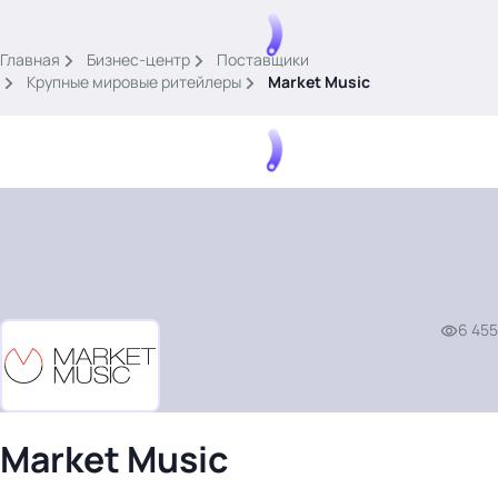
.
Главная
Бизнес-центр
Поставщики
Крупные мировые ритейлеры
Market Music
Тема месяца: Автоматизация на 1С
Войти
6 455
картина дня
темы
новости
материалы
Market Music
видео
события