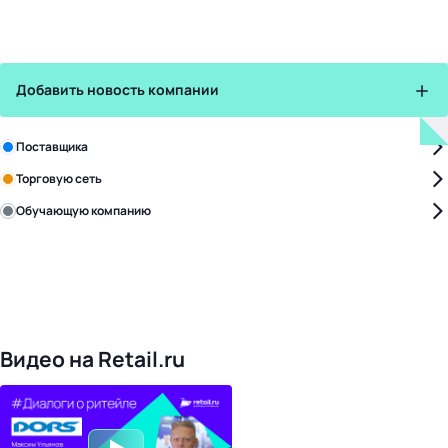
Добавить новость компании
Зарегистрируйте в бизнес-центре:
Поставщика
Торговую сеть
Обучающую компанию
Уже с нами:
4828
поставщиков
168
обучающих компаний
1022
торговые сети
476
организаторов
24
холдинги
Видео на Retail.ru