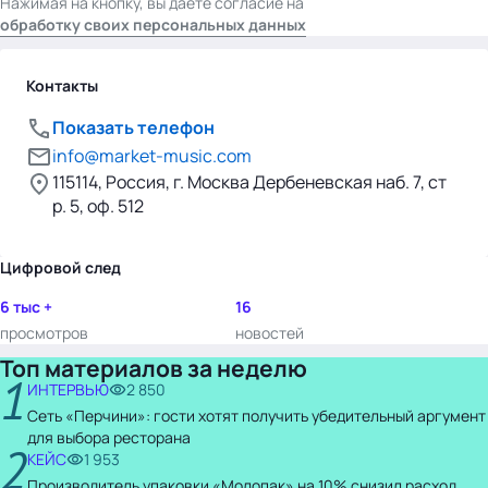
Нажимая на кнопку, вы даете согласие на
обработку своих персональных данных
Контакты
Показать телефон
info@market-music.com
115114, Россия, г. Москва Дербеневская наб. 7, ст
р. 5, оф. 512
Цифровой след
6 тыс +
16
просмотров
новостей
Топ материалов за неделю
1
ИНТЕРВЬЮ
2 850
Сеть «Перчини»: гости хотят получить убедительный аргумент
для выбора ресторана
2
КЕЙС
1 953
Производитель упаковки «Молопак» на 10% снизил расход