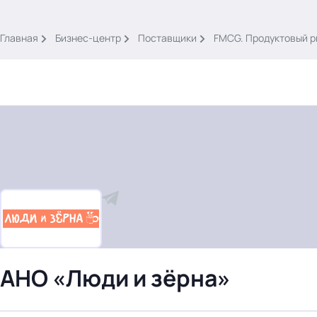
.
Главная
Бизнес-центр
Поставщики
FMCG. Продуктовый р
Тема месяца: Автоматизация на 1С
Войти
картина дня
темы
новости
АНО «Люди и зёрна»
материалы
видео
события