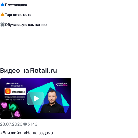
Поставщика
Торговую сеть
Обучающую компанию
Уже с нами:
4818
поставщиков
168
обучающих компаний
1017
торговых сетей
476
организаторов
24
холдинги
Видео на Retail.ru
28.07.2026
3 149
«Близкий»: «Наша задача –