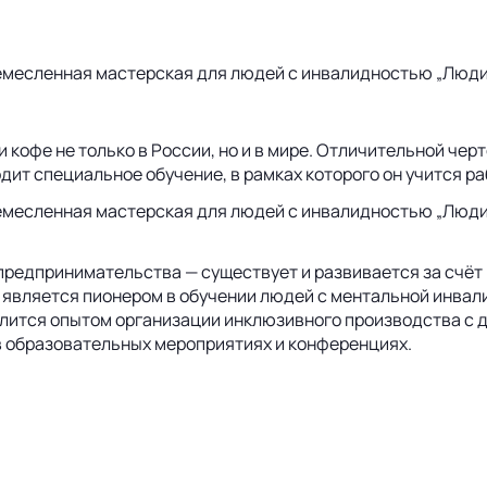
месленная мастерская для людей с инвалидностью „Люди 
кофе не только в России, но и в мире. Отличительной чер
ит специальное обучение, в рамках которого он учится ра
есленная мастерская для людей с инвалидностью „Люди и
предпринимательства — существует и развивается за счёт
 является пионером в обучении людей с ментальной инвал
елится опытом организации инклюзивного производства с
в образовательных мероприятиях и конференциях.