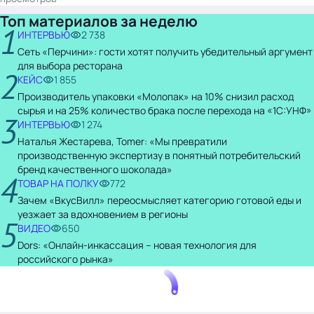
Топ материалов за неделю
1
ИНТЕРВЬЮ
2 738
Сеть «Перчини»: гости хотят получить убедительный аргумент
для выбора ресторана
2
КЕЙС
1 855
Производитель упаковки «Молопак» на 10% снизил расход
сырья и на 25% количество брака после перехода на «1С:УНФ»
3
ИНТЕРВЬЮ
1 274
Наталья Жестарева, Tomer: «Мы превратили
производственную экспертизу в понятный потребительский
бренд качественного шоколада»
4
ТОВАР НА ПОЛКУ
772
Зачем «ВкусВилл» переосмысляет категорию готовой еды и
уезжает за вдохновением в регионы
5
ВИДЕО
650
Dors: «Онлайн-инкассация – новая технология для
российского рынка»