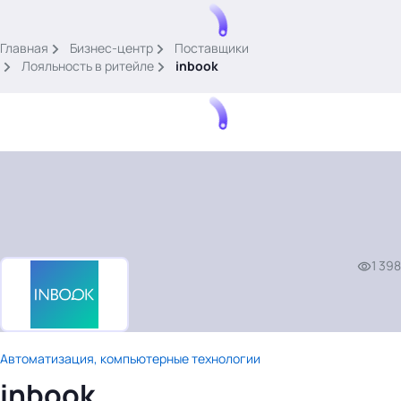
.
Главная
Бизнес-центр
Поставщики
Лояльность в ритейле
inbook
Тема месяца: Автоматизация на 1С
Войти
1 398
картина дня
темы
новости
материалы
Автоматизация, компьютерные технологии
видео
inbook
события