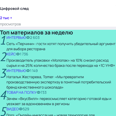
Цифровой след
2 тыс +
просмотров
Топ материалов за неделю
1
ИНТЕРВЬЮ
2 603
Сеть «Перчини»: гости хотят получить убедительный аргумент
для выбора ресторана
2
КЕЙС
1 736
Производитель упаковки «Молопак» на 10% снизил расход
сырья и на 25% количество брака после перехода на «1С:УНФ»
3
ИНТЕРВЬЮ
1 149
Наталья Жестарева, Tomer: «Мы превратили
производственную экспертизу в понятный потребительский
бренд качественного шоколада»
4
ТОВАР НА ПОЛКУ
733
Зачем «ВкусВилл» переосмысляет категорию готовой еды и
уезжает за вдохновением в регионы
5
ВИДЕО
529
Dors: «Онлайн-инкассация – новая технология для