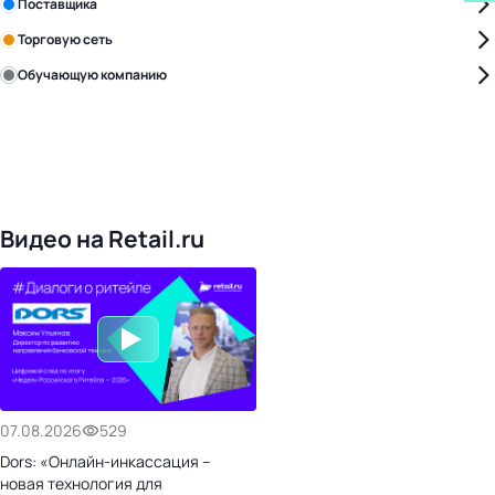
Поставщика
Торговую сеть
Обучающую компанию
Уже с нами:
4828
поставщиков
168
обучающих компаний
1022
торговые сети
476
организаторов
24
холдинги
Видео на Retail.ru
07.08.2026
529
Dors: «Онлайн-инкассация –
новая технология для