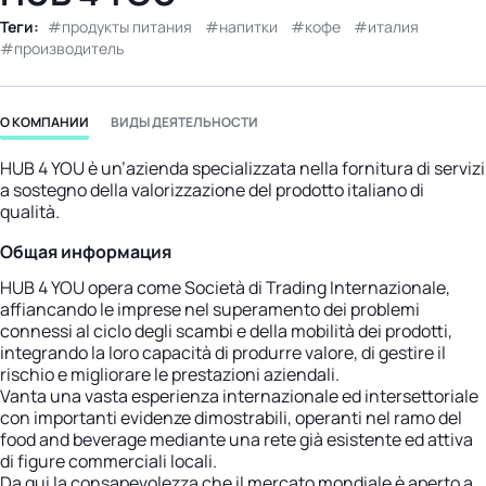
бизнес-центр
Теги:
продукты питания
напитки
кофе
италия
производитель
О КОМПАНИИ
ВИДЫ ДЕЯТЕЛЬНОСТИ
HUB 4 YOU è un’azienda specializzata nella fornitura di servizi
a sostegno della valorizzazione del prodotto italiano di
qualità.
Общая информация
HUB 4 YOU opera come Società di Trading Internazionale,
affiancando le imprese nel superamento dei problemi
connessi al ciclo degli scambi e della mobilità dei prodotti,
integrando la loro capacità di produrre valore, di gestire il
rischio e migliorare le prestazioni aziendali.
Vanta una vasta esperienza internazionale ed intersettoriale
con importanti evidenze dimostrabili, operanti nel ramo del
food and beverage mediante una rete già esistente ed attiva
di figure commerciali locali.
Da qui la consapevolezza che il mercato mondiale è aperto a