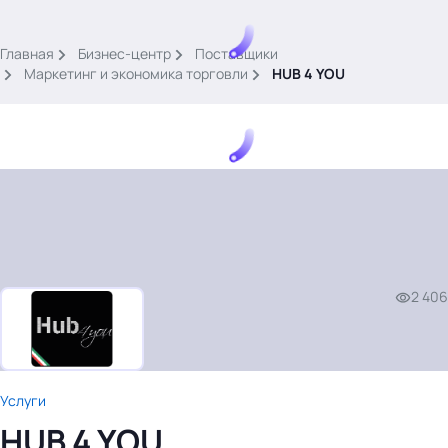
.
Главная
Бизнес-центр
Поставщики
Маркетинг и экономика торговли
HUB 4 YOU
Тема месяца: Автоматизация на 1С
Войти
2 406
картина дня
темы
новости
материалы
Услуги
видео
HUB 4 YOU
события