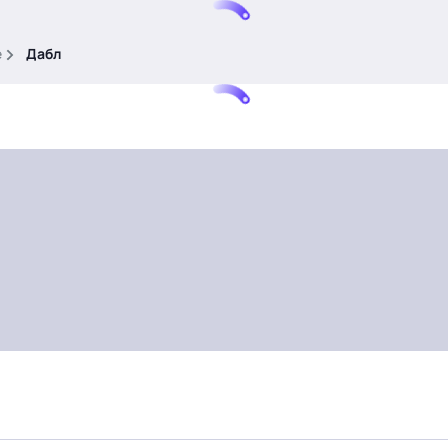
е
Дабл