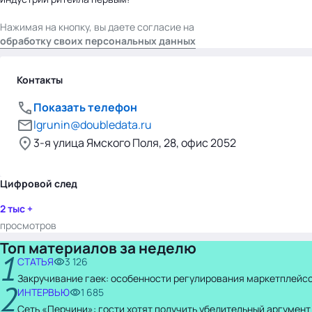
Нажимая на кнопку, вы даете согласие на
обработку своих персональных данных
Контакты
Показать телефон
lgrunin@doubledata.ru
3-я улица Ямского Поля, 28, офис 2052
Цифровой след
2 тыс +
просмотров
Топ материалов за неделю
1
СТАТЬЯ
3 126
Закручивание гаек: особенности регулирования маркетплейсо
2
ИНТЕРВЬЮ
1 685
Сеть «Перчини»: гости хотят получить убедительный аргумент