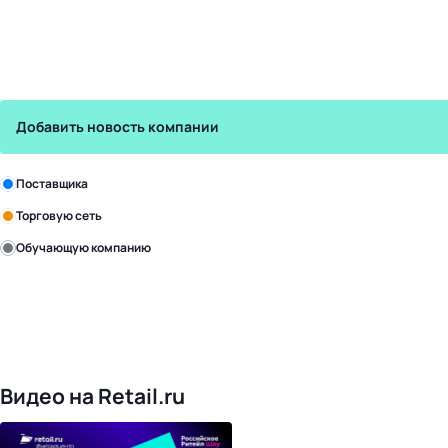
Добавить новость компании
Зарегистрируйте в бизнес-центре:
Поставщика
Торговую сеть
Обучающую компанию
Уже с нами:
4818
поставщиков
168
обучающих компаний
1017
торговых сетей
476
организаторов
24
холдинги
Видео на Retail.ru