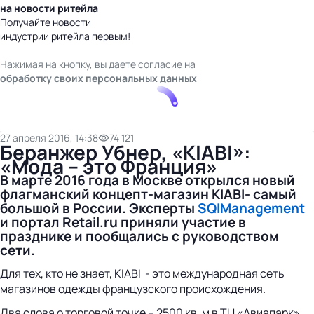
на новости ритейла
Получайте новости
индустрии ритейла первым!
Нажимая на кнопку, вы даете согласие на
обработку своих персональных данных
27 апреля 2016, 14:38
74 121
Беранжер Убнер, «KIABI»:
«Мода – это Франция»
В марте 2016 года в Москве открылся новый
флагманский концепт-магазин
KIABI
- самый
большой в России. Эксперты
SQI
Management
и портал
Retail
.
ru
приняли участие в
празднике и пообщались с руководством
сети.
Для тех, кто не знает, KIABI - это международная сеть
магазинов одежды французского происхождения.
Два слова о торговой точке – 2500 кв. м в ТЦ «Авиапарк»