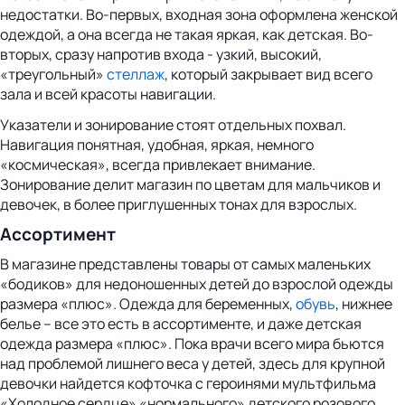
недостатки. Во-первых, входная зона оформлена женской
одеждой, а она всегда не такая яркая, как детская. Во-
вторых, сразу напротив входа - узкий, высокий,
«треугольный»
стеллаж
, который закрывает вид всего
зала и всей красоты навигации.
Указатели и зонирование стоят отдельных похвал.
Навигация понятная, удобная, яркая, немного
«космическая», всегда привлекает внимание.
Зонирование делит магазин по цветам для мальчиков и
девочек, в более приглушенных тонах для взрослых.
Ассортимент
В магазине представлены товары от самых маленьких
«бодиков» для недоношенных детей до взрослой одежды
размера «плюс». Одежда для беременных,
обувь
, нижнее
белье – все это есть в ассортименте, и даже детская
одежда размера «плюс». Пока врачи всего мира бьются
над проблемой лишнего веса у детей, здесь для крупной
девочки найдется кофточка с героинями мультфильма
«Холодное сердце» «нормального» детского розового