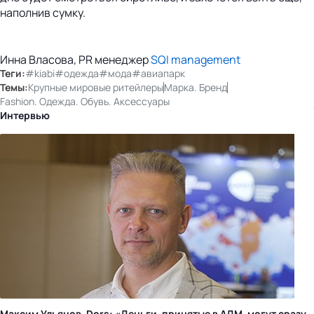
наполнив сумку.
Инна Власова, PR менеджер
SQI management
Теги:
#kiabi
#одежда
#мода
#авиапарк
Темы:
Крупные мировые ритейлеры
Марка. Бренд
Fashion. Одежда. Обувь. Аксессуары
Интервью
Максим Ульянов, Dors: «Деньги, принятые в АДМ, могут сразу