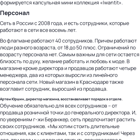
формируется капсульная мини коллекция «Iwantit».
Персонал
Сеть в России с 2008 года, и есть сотрудники, которые
работают в сети все восемь лет.
Во флагмане работают 40 сотрудников. Причем работают
люди разного возраста, от 18 до 50 плюс. Ограничений по
возрасту персонала нет. Самым важным для сети остается
близость по духу, желание работать и любовь к моде. В
магазине кроме директора и продавцов работают четыре
менеджера, два из которых выросли из линейного
персонала сети. Новый магазин в Краснодаре также
возглавит сотрудник, выросший из продавца.
Артем Юршин, директор магазина, восстанавливает порядок в отделе.
Обучение обязательно для всех сотрудников – от
продавца розничной точки до генерального директора. И,
по уверениям г-жи Беранжер, сеть предпочитает растить
своих сотрудников. «Мы хотим стоить длительные
отношения, как с клиентами, так и с сотрудниками! Через
два-три года мы надеемся открыть производство в