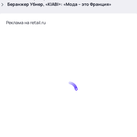
.
Беранжер Убнер, «KIABI»: «Мода – это Франция»
Реклама на retail.ru
Тема месяца: Автоматизация на 1С
Войти
картина дня
темы
новости
материалы
видео
события