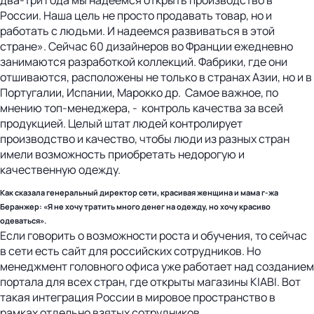
России. Наша цель не просто продавать товар, но и
работать с людьми. И надеемся развиваться в этой
стране». Сейчас 60 дизайнеров во Франции ежедневно
занимаются разработкой коллекций. Фабрики, где они
отшиваются, расположены не только в странах Азии, но и в
Португалии, Испании, Марокко др. Самое важное, по
мнению топ-менеджера, - контроль качества за всей
продукцией. Целый штат людей контролирует
производство и качество, чтобы люди из разных стран
имели возможность приобретать недорогую и
качественную одежду.
Как сказала генеральный директор сети, красивая женщина и мама г-жа
Беранжер: «Я не хочу тратить много денег на одежду, но хочу красиво
одеваться».
Если говорить о возможности роста и обучения, то сейчас
в сети есть сайт для российских сотрудников. Но
менеджмент головного офиса уже работает над созданием
портала для всех стран, где открыты магазины KIABI. Вот
такая интеграция России в мировое пространство в
рамках отдельно взятых сотрудников.