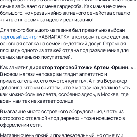
семья забывает о смене гардероба. Как мама не очень
большого, но чрезвычайно активного семейства ставлю
«пять с плюсом» за идею и реализацию!
Для такого большого магазина был правильно выбран
торговый центр
: «АВИАПАРК», в котором также сделана
основная ставка на семейно-детский досуг. Огромная
площадь одного из этажей отдана под развлечения для
самых маленьких покупателей.
Как заметил
директор торговой точки Артем Юршин:
«…
В новом магазине товар выглядит аппетитно и
привлекательно, его хочется купить». А г-жа Беранжер
добавила, что мы считаем, что в магазинах должно быть
как можно больше света, особенно здесь, в Москве, где
всем нам так не хватает солнца.
В магазине много островного оборудования, часть из
которого с отделкой «под дерево» - тоже новшество в
оформлении сети.
Магазин очень яркий и привлекательный, но отмечу и