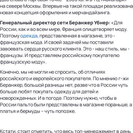
на севере Москвы. Впервые на такой площади реализована
новая концепция оформления и мерчандайзинга.
Генеральный директор сети Беранжер Убнер:
«Для
России, как и во всем мире, Франция олицетворяет моду.
Поэтому
одежда
, представленная в магазине, это -
французская мода. И своей задачей мы поставили
завоевать сердце русского клиента. Это - наш стиль, мы -
французы. И представляем российскому покупателю
французскую моду».
Конечно, мы не могли не спросить, об отличиях
российского и европейского покупателя. По мнению г-жи
Беранжер, большой разницы нет, разве что в России чуть
больше любят покупать одежду для детей и
новорожденных. И в погоде. Поэтому нужно, чтобы в
России пальто были представлены в магазине пораньше, а
платья и бермуды – чуть попозже.
Кстати, стоит отметить, что весь топ-менеджемент в день