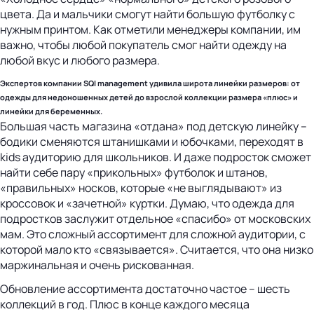
цвета. Да и мальчики смогут найти большую футболку с
нужным принтом. Как отметили менеджеры компании, им
важно, чтобы любой покупатель смог найти одежду на
любой вкус и любого размера.
Экспертов компании SQI management удивила широта линейки размеров: от
одежды для недоношенных детей до взрослой коллекции размера «плюс» и
линейки для беременных.
Большая часть магазина «отдана» под детскую линейку –
бодики сменяются штанишками и юбочками, переходят в
kids аудиторию для школьников. И даже подросток сможет
найти себе пару «прикольных» футболок и штанов,
«правильных» носков, которые «не выглядывают» из
кроссовок и «зачетной» куртки. Думаю, что одежда для
подростков заслужит отдельное «спасибо» от московских
мам. Это сложный ассортимент для сложной аудитории, с
которой мало кто «связывается». Считается, что она низко
маржинальная и очень рискованная.
Обновление ассортимента достаточно частое – шесть
коллекций в год. Плюс в конце каждого месяца