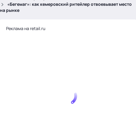
.
«Бегемаг»: как кемеровский ритейлер отвоевывает место
на рынке
Реклама на retail.ru
Тема месяца: Автоматизация на 1С
Войти
картина дня
темы
новости
материалы
видео
события