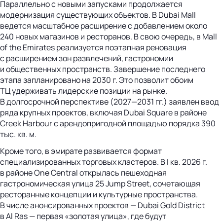
Параллельно с новыми запусками продолжается
модернизация существующих объектов. В Dubai Mall
ведется масштабное расширение с добавлением около
240 новых магазинов и ресторанов. В свою очередь, в Mall
of the Emirates реализуется поэтапная реновация
с расширением зон развлечений, гастрономии
и общественных пространств. Завершение последнего
этапа запланировано на 2030 г. Это позволит обоим
ТЦ удерживать лидерские позиции на рынке.
В долгосрочной перспективе (2027—2031 гг.) заявлен ввод
ряда крупных проектов, включая Dubai Square в районе
Creek Harbour с арендопригодной площадью порядка 390
тыс. кв. м.
Кроме того, в эмирате развивается формат
специализированных торговых кластеров. В I кв. 2026 г.
в районе One Central открылась пешеходная
гастрономическая улица 25 Jump Street, сочетающая
ресторанные концепции и культурные пространства.
В числе анонсированных проектов — Dubai Gold District
в Al Ras — первая «золотая улица», где будут