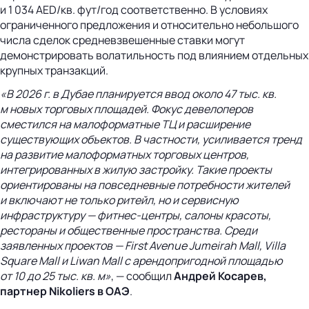
и 1 034 AED/кв. фут/год соответственно. В условиях
ограниченного предложения и относительно небольшого
числа сделок средневзвешенные ставки могут
демонстрировать волатильность под влиянием отдельных
крупных транзакций.
«В 2026 г. в Дубае планируется ввод около 47 тыс. кв.
м новых торговых площадей. Фокус девелоперов
сместился на малоформатные ТЦ и расширение
существующих объектов. В частности, усиливается тренд
на развитие малоформатных торговых центров,
интегрированных в жилую застройку. Такие проекты
ориентированы на повседневные потребности жителей
и включают не только ритейл, но и сервисную
инфраструктуру —
фитнес-центры
, салоны красоты,
рестораны и общественные пространства. Среди
заявленных проектов — First Avenue Jumeirah Mall, Villa
Square Mall и Liwan Mall с арендопригодной площадью
от 10 до 25 тыс. кв. м»
, — сообщил
Андрей Косарев,
партнер Nikoliers в ОАЭ
.