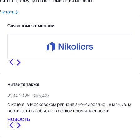
бизнеса, кому нужна кастомизация машины.
Читать
Связанные компании
Читайте также
21.04.2026
5,423
1.0
Nikoliers: в Московском регионе анонсировано 1,8 млн кв. м
Nik
вертикальных объектов лёгкой промышленности
тыс
НОВОСТЬ
НО