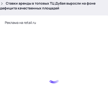
.
Ставки аренды в топовых ТЦ Дубая выросли на фоне
дефицита качественных площадей
Реклама на retail.ru
Тема месяца: Автоматизация на 1С
Войти
картина дня
темы
новости
материалы
видео
события