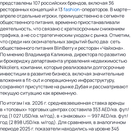
представлены 107 российских брендов, включая 36
ресторанных концепций и 13
fashion
-операторов. В марте—
апреле отдельные игроки, преимущественно в сегменте
общественного питания, временно приостанавливали
деятельность, что связано с краткосрочным снижением
трафика, а не со стратегическим уходом с рынка. Отметим,
что среди них окончательных закрытий было два: сеть
общественного питания BlinBerry и ресторан «Чайхона».
По мнению Владимира Каликина, директора по развитию
и брокериджу департамента управления недвижимостью
Nikoliers, компании, которые реализовали долгосрочные
инвестиции в развитие бизнеса, включая значительные
вложения в fit-out и операционную инфраструктуру,
сохраняют присутствие на рынке Дубая и рассматривают
текущую ситуацию как временную.
По итогам I кв. 2026 г. средневзвешенная ставка аренды
в «топовых» торговых центрах составила 353 AED/кв. фут/
год (1 027 USD/кв. м/год), в «знаковых» — 997 AED/кв. фут/
год (2 898 USD/кв. м/год). Для сравнения, в аналогичном
периоде 2025 г. показатели находились на уровне 345